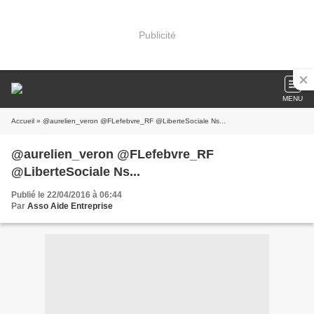
Publicité
MENU
Accueil
» @aurelien_veron @FLefebvre_RF @LiberteSociale Ns...
@aurelien_veron @FLefebvre_RF
@LiberteSociale Ns...
Publié le 22/04/2016 à 06:44
Par
Asso Aide Entreprise