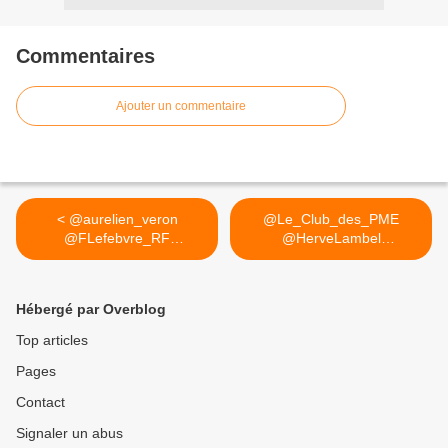
Commentaires
Ajouter un commentaire
< @aurelien_veron
@Le_Club_des_PME
@FLefebvre_RF
@HerveLambel
@LiberteSociale Mr...
#observatoire sur... >
Hébergé par Overblog
Top articles
Pages
Contact
Signaler un abus