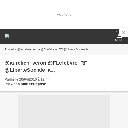
Publicité
MENU
Accueil
» @aurelien_veron @FLefebvre_RF @LiberteSociale la...
@aurelien_veron @FLefebvre_RF
@LiberteSociale la...
Publié le 20/04/2016 à 12:44
Par
Asso Aide Entreprise