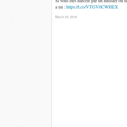
Si vous êtes harcelé par un huissier ou u
a un :
https://t.co/VTGV0CWHEX
March 03, 2016