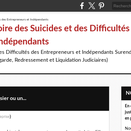
re des Suicides et des Difficultés
Indépendants
des Difficultés des Entrepreneurs et Indépendants Suren
arde, Redressement et Liquidation Judiciaires)
ier ou un...
En 
jus
)
eprise
en 
Nou