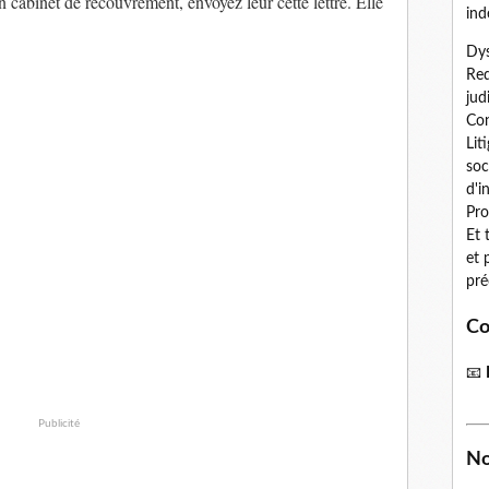
n cabinet de recouvrement, envoyez leur cette lettre. Elle
ind
Dys
Red
jud
Con
Lit
soc
d'i
Pro
Et 
et 
pré
Co
📧
Publicité
No