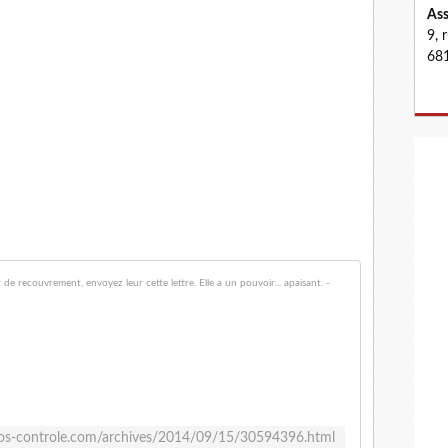
Ass
9, 
681
Si vous êtes
U
n
e
d
e
t
os-controle.com/archives/2014/09/15/30594396.html
t