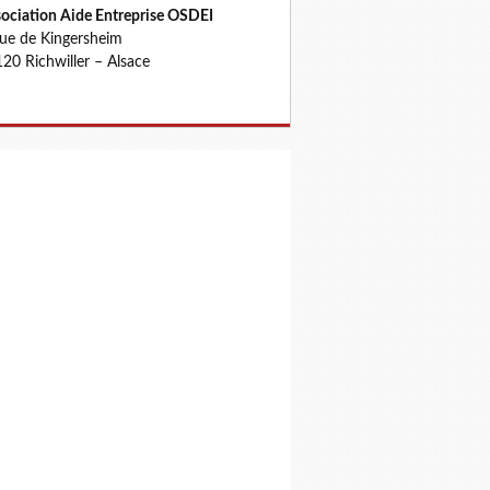
ociation Aide Entreprise OSDEI
rue de Kingersheim
20 Richwiller – Alsace
 harcelé par un huissier ou un cabinet de recouvrement, envoyez