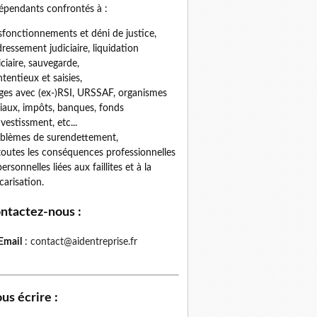
épendants confrontés à :
fonctionnements et déni de justice,
ressement judiciaire, liquidation
iciaire, sauvegarde,
tentieux et saisies,
iges avec (ex-)RSI, URSSAF, organismes
iaux, impôts, banques, fonds
nvestissment, etc...
blèmes de surendettement,
toutes les conséquences professionnelles
personnelles liées aux faillites et à la
carisation.
ntactez-nous
:
Email
:
contact@aidentreprise.fr
us écrire
: