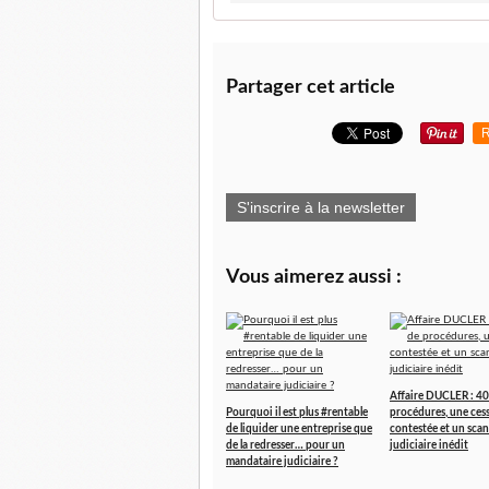
Partager cet article
R
S'inscrire à la newsletter
Vous aimerez aussi :
Affaire DUCLER : 40
Pourquoi il est plus #rentable
procédures, une ces
de liquider une entreprise que
contestée et un scan
de la redresser… pour un
judiciaire inédit
mandataire judiciaire ?