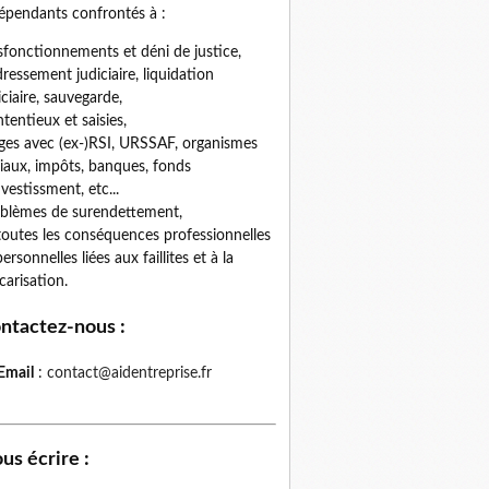
épendants confrontés à :
fonctionnements et déni de justice,
ressement judiciaire, liquidation
iciaire, sauvegarde,
tentieux et saisies,
iges avec (ex-)RSI, URSSAF, organismes
iaux, impôts, banques, fonds
nvestissment, etc...
blèmes de surendettement,
toutes les conséquences professionnelles
personnelles liées aux faillites et à la
carisation.
ntactez-nous
:
Email
:
contact@aidentreprise.fr
us écrire
: