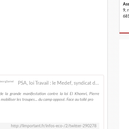
Ass
9, 
681
PSA, loi Travail : le Medef, syndicat du CAC40 @GeorgSamel
a grande manifestation contre la loi El Khomri, Pierre
mobiliser les troupes... du camp opposé. Face au tollé pro
http://limportant.fr/infos-eco-/2/twitter-290278