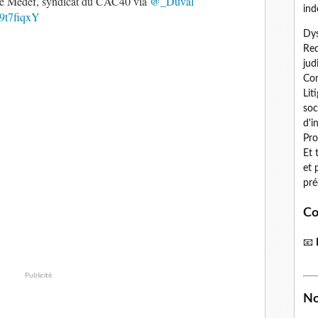
: le Medef, syndicat du CAC40 via
@_Duval
ind
fH9t7fiqxY
Dys
Red
jud
Con
Lit
soc
d'i
Pro
Et 
et 
pré
Co
📧
Publicité
No