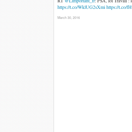
RT
@Limportant_fr
: PSA, loi Travail 
https://t.co/WklUG2sXmi
https://t.co/
March 30, 2016