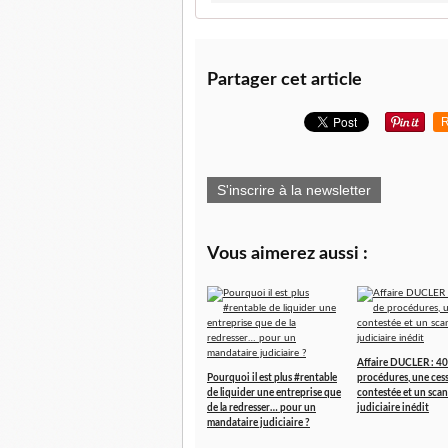
Partager cet article
R
S'inscrire à la newsletter
Vous aimerez aussi :
Affaire DUCLER : 40
Pourquoi il est plus #rentable
procédures, une ces
de liquider une entreprise que
contestée et un scan
de la redresser… pour un
judiciaire inédit
mandataire judiciaire ?