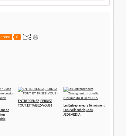
epost
0
ENTREPRENEZ, PERDEZ
TOUT, ET TAISEZ-VOUS !
Les Entrepreneurs Témoignent
 ans de
: nouvelle rubrique du
sion
JEDI.MEDIA
dale