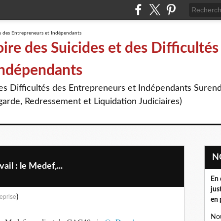
re des Suicides et des Difficultés
Indépendants
des Difficultés des Entrepreneurs et Indépendants Suren
arde, Redressement et Liquidation Judiciaires)
il : le Medef,...
En 
jus
)
eprise
en 
Nou