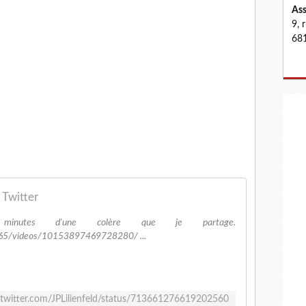
Ass
9, 
681
 Twitter
inutes d'une colère que je partage.
.965/videos/10153897469728280/ ...
//twitter.com/JPLilienfeld/status/713661276619202560