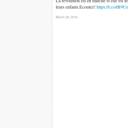
La révolution est en marche et elle est
leurs enfants.Ecoutez!
https://t.co/tB9
March 29, 2016