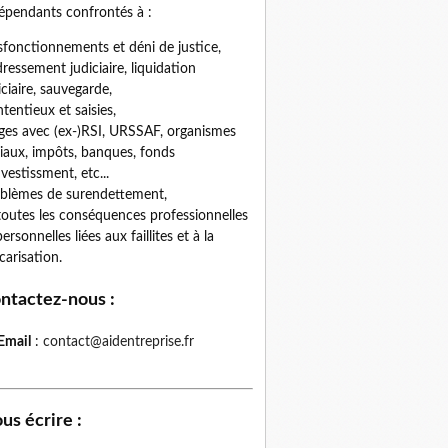
épendants confrontés à :
fonctionnements et déni de justice,
ressement judiciaire, liquidation
iciaire, sauvegarde,
tentieux et saisies,
iges avec (ex-)RSI, URSSAF, organismes
iaux, impôts, banques, fonds
nvestissment, etc...
blèmes de surendettement,
toutes les conséquences professionnelles
personnelles liées aux faillites et à la
carisation.
ntactez-nous
:
Email
:
contact@aidentreprise.fr
us écrire
: