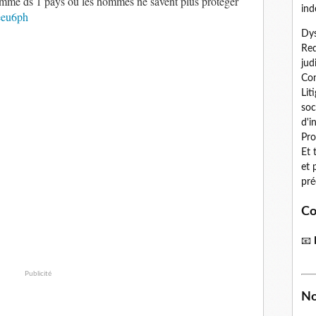
 femme ds 1 pays ou les hommes ne savent plus protéger
ind
Ueeu6ph
Dys
Red
jud
Con
Lit
soc
d'i
Pro
Et 
et 
pré
Co
📧
Publicité
No