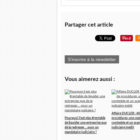
Partager cet article
R
S'inscrire à la newsletter
Vous aimerez aussi :
Affaire DUCLER : 40
Pourquoi il est plus #rentable
procédures, une ces
de liquider une entreprise que
contestée et un scan
de la redresser… pour un
judiciaire inédit
mandataire judiciaire ?