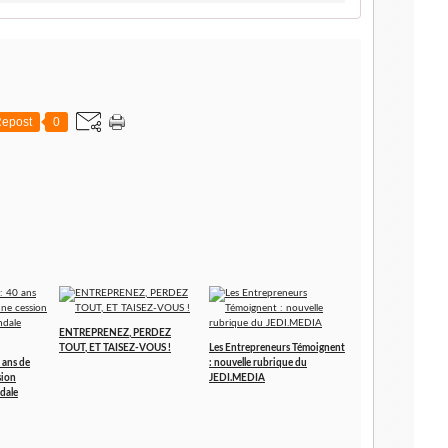
epost
0
ENTREPRENEZ, PERDEZ
TOUT, ET TAISEZ-VOUS !
Les Entrepreneurs Témoignent
 ans de
: nouvelle rubrique du
sion
JEDI.MEDIA
dale