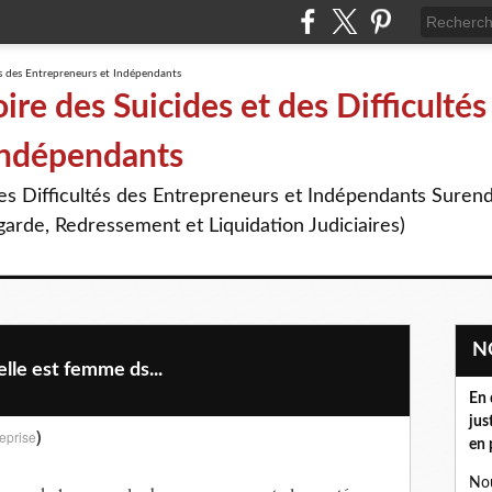
re des Suicides et des Difficultés
Indépendants
des Difficultés des Entrepreneurs et Indépendants Suren
arde, Redressement et Liquidation Judiciaires)
lle est femme ds...
En 
jus
)
eprise
en 
Nou