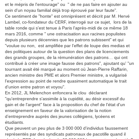
et le mépris de l'entourage" ou " de ne pas faire en ajouter au
sein d'un noyau familial déjà trop éprouvé par leur faute".
Ce sentiment de "honte" est omniprésent et décrit par M. Hervé
Lambel,
co-fondateur du CERF, interrogé sur ce sujet, lors de la
table ronde qui s'est tenue à Paris l'après-midi de ce même 18
mars 2016, comme
" une ostracisation aux racines populistes
depuis plusieurs décennies que les patrons subissent" et qui
"voulue ou non, est amplifiée par l'effet de loupe des medias et
des politiques autour de la question des plans de licenciements
des grands groupes, de la rémunération des patrons… qui ont
contribué à créer une image fausse des patrons", ajoutant qu' "un
tournant avait été marqué au moment où Jean-Pierre Raffarin,
ancien ministre des PME et alors Premier ministre, a vulgarisé
l'expression au point de rendre quasiment automatique le trait
d'union entre patron et voyou".
En 2012, JL Melenchon enfoncera le clou déclarant
"qu'entreprendre s'assimile à la cupidité, au désir excessif du
gain et de l'argent" face à la proposition du chef de l'état d'un
enseignement en faveur de la valorisation de la notion
d’entreprendre auprès des jeunes collégiens, lycéens et
étudiants.
Que peuvent un peu plus de 3 000 000 d'individus faussement
représentés par des syndicats patronaux de pacotille quand il