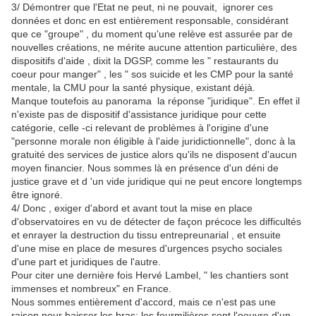
3/ Démontrer que l'Etat ne peut, ni ne pouvait, ignorer ces
données et donc en est entièrement responsable, considérant
que ce "groupe" , du moment qu'une relève est assurée par de
nouvelles créations, ne mérite aucune attention particulière, des
dispositifs d'aide ,
dixit la DGSP,
comme les " restaurants du
coeur pour manger" , les " sos suicide et les CMP pour la santé
mentale, la CMU pour la santé physique, existant déjà.
Manque toutefois au panorama la réponse "juridique". En effet il
n'existe pas de dispositif d'assistance juridique pour cette
catégorie, celle -ci relevant de problèmes à l'origine d'une
"personne morale non éligible à l'aide juridictionnelle", donc à la
gratuité des services de justice alors qu'ils ne disposent d'aucun
moyen financier. Nous sommes là en présence d'un déni de
justice grave et d 'un vide juridique qui ne peut encore longtemps
être ignoré.
4/ Donc , exiger d'abord et avant tout la mise en place
d'observatoires en vu de détecter de façon précoce les difficultés
et enrayer la destruction du tissu entrepreunarial , et ensuite
d'une mise en place de mesures d'urgences psycho sociales
d'une part et juridiques de l'autre.
Pour citer une dernière fois Hervé Lambel, " les chantiers sont
immenses et nombreux" en France.
Nous sommes entièrement d'accord, mais ce n'est pas une
raison pour baisser les bras; les fourmilières sont l'oeuvre d'un