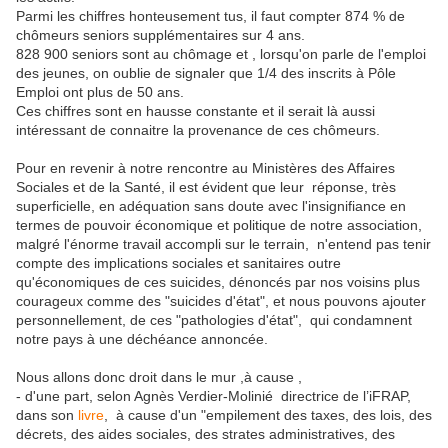
Parmi les chiffres honteusement tus, il faut compter 874 % de
chômeurs seniors supplémentaires sur 4 ans.
828 900 seniors sont au chômage et , lorsqu'on parle de l'emploi
des jeunes, on oublie de signaler que 1/4 des inscrits à Pôle
Emploi ont plus de 50 ans.
Ces chiffres sont en hausse constante et il serait là aussi
intéressant de connaitre la provenance de ces chômeurs.
Pour en revenir à notre rencontre au Ministères des Affaires
Sociales et de la Santé, il est évident que leur réponse, très
superficielle, en adéquation sans doute avec l'insignifiance en
termes de pouvoir économique et politique de notre association,
malgré l'énorme travail accompli sur le terrain, n'entend pas tenir
compte des implications sociales et sanitaires outre
qu'économiques de ces suicides, dénoncés par nos voisins plus
courageux comme des "suicides d'état", et nous pouvons ajouter
personnellement, de ces "pathologies d'état", qui condamnent
notre pays à une déchéance annoncée.
Nous allons donc droit dans le mur ,à cause ,
- d'une part, selon Agnès Verdier-Molinié directrice de l’iFRAP,
dans son
livre
, à cause d'un "empilement des taxes, des lois, des
décrets, des aides sociales, des strates administratives, des