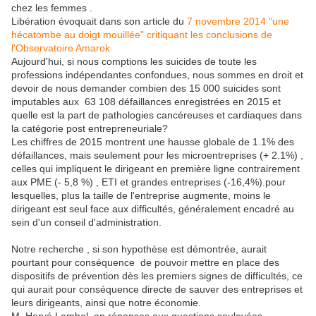
chez les femmes .
Libération évoquait dans son article du
7 novembre 2014 "une
hécatombe au doigt mouillée" critiquant les conclusions de
l'Observatoire Amarok
Aujourd'hui, si nous comptions les suicides de toute les
professions indépendantes confondues, nous sommes en droit et
devoir de nous demander combien des 15 000 suicides sont
imputables aux
63 108 défaillances enregistrées en 2015 et
quelle est la part de pathologies cancéreuses et cardiaques dans
la catégorie post
entrepreneuriale
?
Les chiffres de 2015 montrent une hausse globale de 1.1% des
défaillances, mais seulement pour les microentreprises (+ 2.1%) ,
celles qui impliquent le dirigeant en première ligne contrairement
aux PME
(- 5,8 %)
, ETI et grandes entreprises
(-16,4%).
pour
lesquelles, plus la taille de l'entreprise augmente, moins le
dirigeant est seul face aux difficultés, généralement encadré au
sein d'un conseil d'administration.
Notre recherche , si son hypothèse est démontrée, aurait
pourtant pour conséquence de pouvoir mettre en place des
dispositifs de prévention dès les premiers signes de difficultés, ce
qui aurait pour conséquence directe de sauver des entreprises et
leurs dirigeants, ainsi que notre économie.