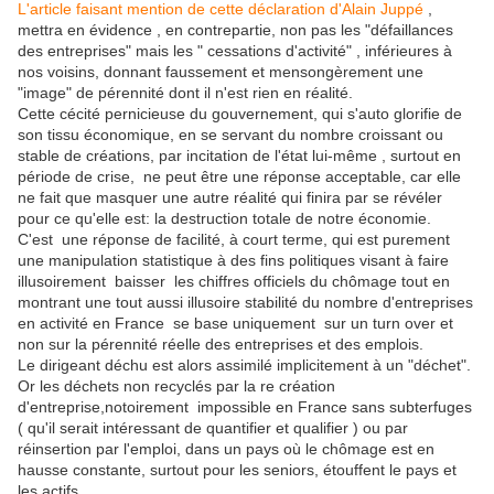
L'article faisant mention de cette déclaration d'Alain Juppé
,
mettra en évidence , en contrepartie, non pas les "défaillances
des entreprises" mais les " cessations d'activité" , inférieures à
nos voisins, donnant faussement et mensongèrement une
"image" de pérennité dont il n'est rien en réalité.
Cette cécité pernicieuse du gouvernement, qui s'auto glorifie de
son tissu économique, en se servant du
nombre croissant ou
stable de créations, par incitation de l'état lui-même , surtout en
période de crise, ne peut être une réponse acceptable, car elle
ne fait que masquer une autre réalité qui finira par se révéler
pour ce qu'elle est: la destruction totale de notre économie.
C'est une réponse de facilité, à court terme, qui est purement
une manipulation statistique à des fins politiques visant à faire
illusoirement baisser les chiffres officiels du chômage tout en
montrant une tout aussi illusoire stabilité du nombre d'entreprises
en activité en France se base uniquement sur un turn over et
non sur la pérennité réelle des entreprises et des emplois.
Le dirigeant déchu est alors assimilé implicitement à un "déchet".
Or les déchets non recyclés par la re création
d'entreprise,notoirement impossible en France sans subterfuges
( qu'il serait intéressant de quantifier et qualifier ) ou par
réinsertion par l'emploi, dans un pays où le chômage est en
hausse constante, surtout pour les seniors, étouffent le pays et
les actifs.