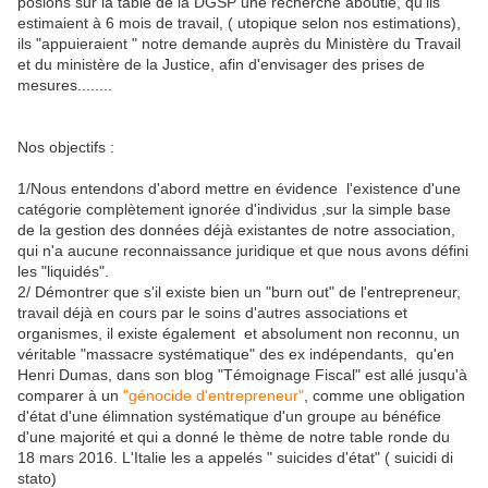
posions sur la table de la DGSP une recherche aboutie, qu'ils
estimaient à 6 mois de travail, ( utopique selon nos estimations),
ils "appuieraient " notre demande auprès du Ministère du Travail
et du ministère de la Justice, afin d'envisager des prises de
mesures........
Nos objectifs :
1/Nous entendons d'abord mettre en évidence l'existence d'une
catégorie complètement ignorée d'individus ,sur la simple base
de la gestion des données déjà existantes de notre association,
qui n'a aucune reconnaissance juridique et que nous avons défini
les "liquidés".
2/ Démontrer que s'il existe bien un "burn out" de l'entrepreneur,
travail déjà en cours par le soins d'autres associations et
organismes, il existe également et absolument non reconnu, un
véritable "massacre systématique" des ex indépendants, qu'en
Henri Dumas, dans son blog "Témoignage Fiscal" est allé jusqu'à
comparer à un
"génocide d'entrepreneur"
, comme une obligation
d'état d'une élimnation systématique d'un groupe au bénéfice
d'une majorité et qui a donné le thème de notre table ronde du
18 mars 2016. L'Italie les a appelés " suicides d'état" ( suicidi di
stato)