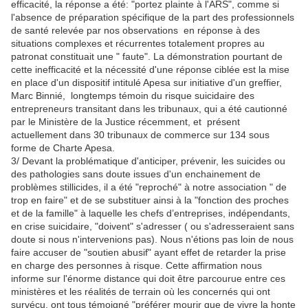
efficacité, la réponse a été: "portez plainte à l'ARS", comme si
l'absence de préparation spécifique de la part des professionnels
de santé relevée par nos observations en réponse à des
situations complexes et récurrentes totalement propres au
patronat constituait une " faute". La démonstration pourtant de
cette inefficacité et la nécessité d'une réponse ciblée est la mise
en place d'un dispositif intitulé Apesa sur initiative d'un greffier,
Marc Binnié, longtemps témoin du risque suicidaire des
entrepreneurs transitant dans les tribunaux, qui a été cautionné
par le Ministère de la Justice récemment, et présent
actuellement dans 30 tribunaux de commerce sur 134 sous
forme de Charte Apesa.
3/ Devant la problématique d'anticiper, prévenir, les suicides ou
des pathologies sans doute issues d'un enchainement de
problèmes stillicides, il a été "reproché" à notre association " de
trop en faire" et de se substituer ainsi à la "fonction des proches
et de la famille" à laquelle les chefs d’entreprises, indépendants,
en crise suicidaire, "doivent" s'adresser ( ou s'adresseraient sans
doute si nous n'intervenions pas). Nous n'étions pas loin de nous
faire accuser de "soutien abusif" ayant effet de retarder la prise
en charge des personnes à risque. Cette affirmation nous
informe sur l'énorme distance qui doit être parcourue entre ces
ministères et les réalités de terrain où les concernés qui ont
survécu, ont tous témoigné "préférer mourir que de vivre la honte