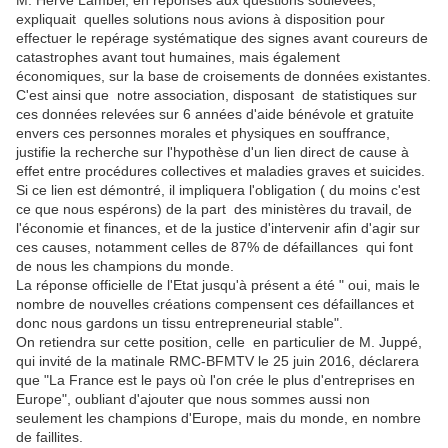
M. Hervé Lambel, en réponses aux questions soulevées,
expliquait quelles solutions nous avions à disposition pour
effectuer le repérage systématique des signes avant coureurs de
catastrophes avant tout humaines, mais également
économiques, sur la base de croisements de données existantes.
C'est ainsi que notre association, disposant de statistiques sur
ces données relevées sur 6 années d'aide bénévole et gratuite
envers ces personnes morales et physiques en souffrance,
justifie la recherche sur l'hypothèse d'un lien direct de cause à
effet entre procédures collectives et maladies graves et suicides.
Si ce lien est démontré, il impliquera l'obligation ( du moins c'est
ce que nous espérons) de la part des ministères du travail, de
l'économie et finances, et de la justice d'intervenir afin d'agir sur
ces causes, notamment celles de 87% de défaillances qui font
de nous les champions du monde.
La réponse officielle de l'Etat jusqu'à présent a été " oui, mais le
nombre de nouvelles créations compensent ces défaillances et
donc nous gardons un tissu entrepreneurial stable".
On retiendra sur cette position, celle en particulier de M. Juppé,
qui invité de la matinale RMC-BFMTV le 25 juin 2016, déclarera
que "La France est le pays où l'on crée le plus d'entreprises en
Europe", oubliant d'ajouter que nous sommes aussi non
seulement les champions d'Europe, mais du monde, en nombre
de faillites.