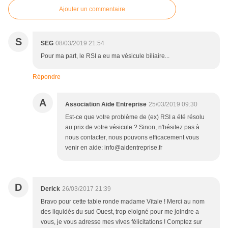
Ajouter un commentaire
S
SEG
08/03/2019 21:54
Pour ma part, le RSI a eu ma vésicule biliaire...
Répondre
A
Association Aide Entreprise
25/03/2019 09:30
Est-ce que votre problème de (ex) RSI a été résolu
au prix de votre vésicule ? Sinon, n'hésitez pas à
nous contacter, nous pouvons efficacement vous
venir en aide: info@aidentreprise.fr
D
Derick
26/03/2017 21:39
Bravo pour cette table ronde madame Vitale ! Merci au nom
des liquidés du sud Ouest, trop eloigné pour me joindre a
vous, je vous adresse mes vives félicitations ! Comptez sur