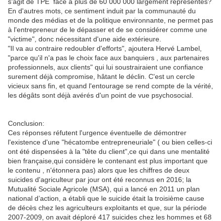
s'agit de TPE face à plus de 60 000 000 largement représentés?
En d'autres mots, ce sentiment induit par la communauté du
monde des médias et de la politique environnante, ne permet pas
à l'entrepreneur de le dépasser et de se considérer comme une
"victime", donc nécessitant d'une aide extérieure.
"Il va au contraire redoubler d'efforts", ajoutera Hervé Lambel,
"parce qu'il n'a pas le choix face aux banquiers , aux partenaires
professionnels, aux clients" qui lui soustrairaient une confiance
surement déjà compromise, hâtant le déclin. C'est un cercle
vicieux sans fin, et quand l'entourage se rend compte de la vérité,
les dégâts sont déjà avérés d'un point de vue psychosocial.
Conclusion:
Ces réponses réfutent l'urgence éventuelle de démontrer
l'existence d'une "hécatombe entrepreneuriale" ( ou bien celles-ci
ont été dispensées à la "tête du client",ce qui dans une mentalité
bien française,qui considère le contenant est plus important que
le contenu , n'étonnera pas) alors que les chiffres de deux
suicides d'agriculteur par jour ont été reconnus en 2016; la
Mutualité Sociale Agricole (MSA), qui a lancé en 2011 un plan
national d’action, a établi que le suicide était la troisième cause
de décès chez les agriculteurs exploitants et que, sur la période
2007-2009, on avait déploré 417 suicides chez les hommes et 68