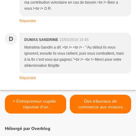
ma contribution volontaire en cas de besoin.<br /> Bien a
vous !<br /> D.R.
Répondre
D
DUMAS SANDRINE
22/03/2016 10:45
Mahatma Gandhi a dit :<br /> <br /> - " Au début ils vous
ignorent, ensuite ils vous raillent, puis vous combattent, mais
à la fin c’est vous qui gagnez."<br /> <br /> Merci pour votre
détermination Brigitte
Répondre
< Entrepreneur cupide :
Des tribunaux de
réponse d’un
commerce aux moeurs
entrepreneur...
coupables. Un... >
Hébergé par Overblog