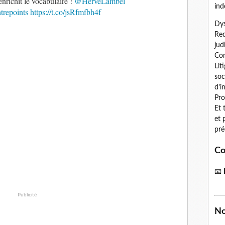
nrichit le vocabulaire !
@HerveLambel
ind
repoints
https://t.co/jsRfmfbh4f
Dys
Red
jud
Con
Lit
soc
d'i
Pro
Et 
et 
pré
Co
📧
Publicité
No