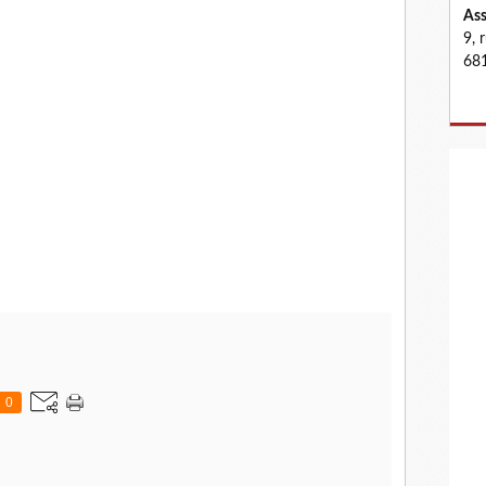
Ass
9, 
681
0