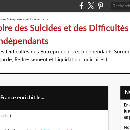
re des Suicides et des Difficultés
Indépendants
des Difficultés des Entrepreneurs et Indépendants Suren
arde, Redressement et Liquidation Judiciaires)
rance enrichit le...
En 
jus
)
eprise
en 
Nou