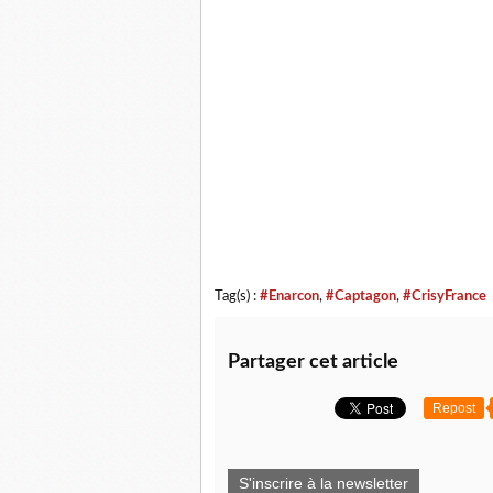
Tag(s) :
#Enarcon
,
#Captagon
,
#CrisyFrance
Partager cet article
Repost
S'inscrire à la newsletter