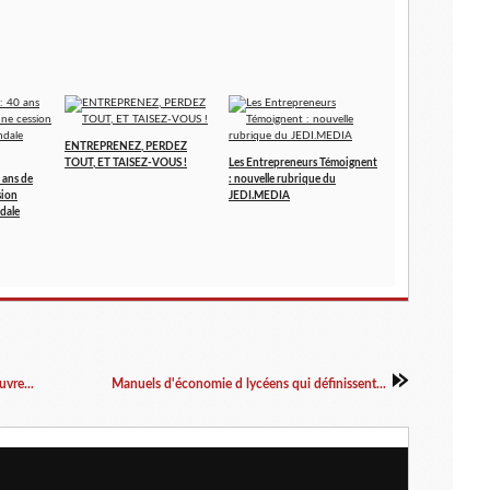
ENTREPRENEZ, PERDEZ
TOUT, ET TAISEZ-VOUS !
Les Entrepreneurs Témoignent
 ans de
: nouvelle rubrique du
sion
JEDI.MEDIA
dale
vre...
Manuels d'économie d lycéens qui définissent...