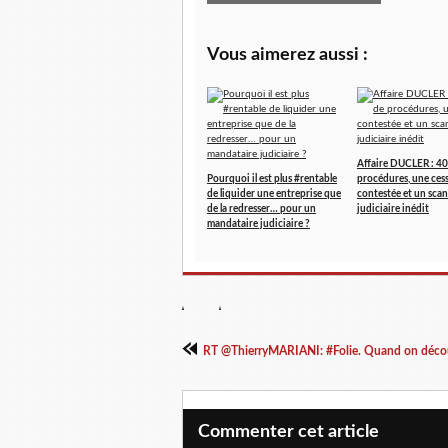
Vous aimerez aussi :
Affaire DUCLER : 40
Pourquoi il est plus #rentable
procédures, une ces
de liquider une entreprise que
contestée et un scan
de la redresser… pour un
judiciaire inédit
mandataire judiciaire ?
RT @ThierryMARIANI: #Folie. Quand on décou
Commenter cet article