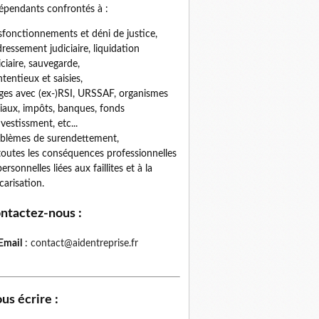
épendants confrontés à :
fonctionnements et déni de justice,
ressement judiciaire, liquidation
iciaire, sauvegarde,
tentieux et saisies,
iges avec (ex-)RSI, URSSAF, organismes
iaux, impôts, banques, fonds
nvestissment, etc...
blèmes de surendettement,
toutes les conséquences professionnelles
personnelles liées aux faillites et à la
carisation.
ntactez-nous
:
Email
:
contact@aidentreprise.fr
us écrire
: