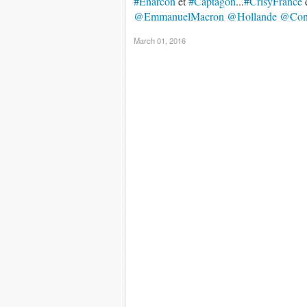
#Enarcon
et
#Captagon
...
#CrisyFrance
e
@EmmanuelMacron
@Hollande
@Cont
March 01, 2016