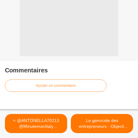
Commentaires
Ajouter un commentaire
< @ANTONELLA70213
Le génocide des
@MinutemanItaly
entrepreneurs - Objectif
@fabriziobarca...
Eco,... >