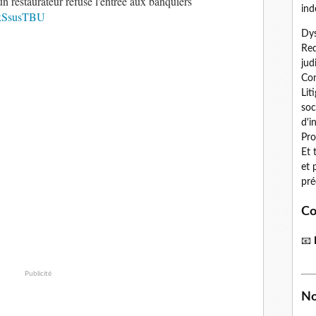
un restaurateur refuse l'entrée aux banquiers
ind
ZQkSsusTBU
Dys
Red
jud
Con
Lit
soc
d'i
Pro
Et 
et 
pré
Co
📧
Publicité
No