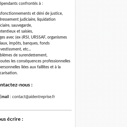
épendants confrontés à :
fonctionnements et déni de justice,
ressement judiciaire, liquidation
iciaire, sauvegarde,
tentieux et saisies,
iges avec (ex-)RSI, URSSAF, organismes
iaux, impôts, banques, fonds
nvestissment, etc...
blèmes de surendettement,
toutes les conséquences professionnelles
personnelles liées aux faillites et à la
carisation.
ntactez-nous
:
Email
:
contact@aidentreprise.fr
us écrire
: