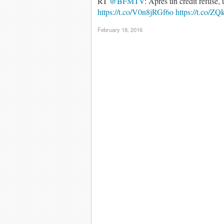
RT
@BFMTV
: Après un crédit refusé, 
https://t.co/V0n8jRGf6o
https://t.co/
February 18, 2016