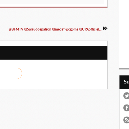
@BFMTV @Salauddepatron @medef @cgpme @UPAofficiel...
S