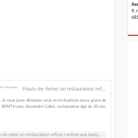
Ass
9, 
681
Hauts-de-Seine: un restaurateur refuse l'entrée aux banquiers
n. Je veux juste dénoncer un je-m'en-foutisme assez grave de
par BFMTV.com, Alexandre Callet, restaurateur âgé de 30 ans,
http://www.bfmtv.com/societe/hauts-de-seine-un-restaurateur-refuse-l-entree-aux-banquiers-952343.html