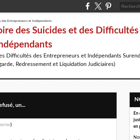
re des Suicides et des Difficultés
Indépendants
des Difficultés des Entrepreneurs et Indépendants Suren
arde, Redressement et Liquidation Judiciaires)
usé, un...
En 
jus
)
eprise
en 
Nou