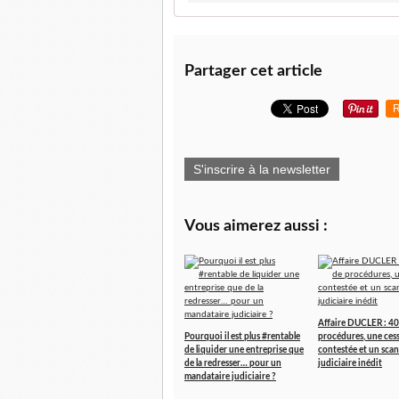
Partager cet article
R
S'inscrire à la newsletter
Vous aimerez aussi :
Affaire DUCLER : 40
Pourquoi il est plus #rentable
procédures, une ces
de liquider une entreprise que
contestée et un scan
de la redresser… pour un
judiciaire inédit
mandataire judiciaire ?