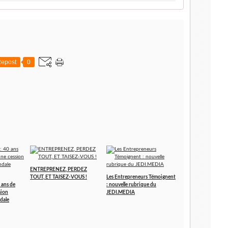
epost
0
ENTREPRENEZ, PERDEZ
TOUT, ET TAISEZ-VOUS !
Les Entrepreneurs Témoignent
 ans de
: nouvelle rubrique du
sion
JEDI.MEDIA
dale