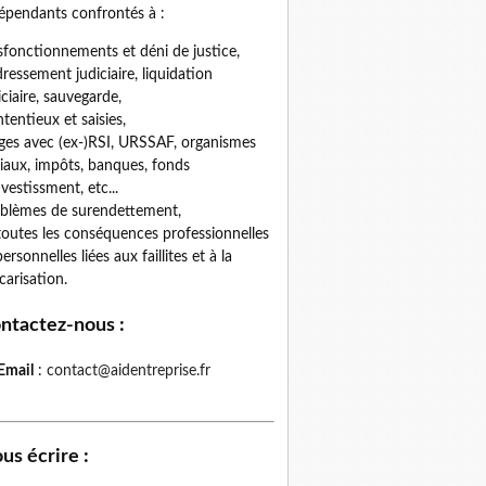
épendants confrontés à :
fonctionnements et déni de justice,
ressement judiciaire, liquidation
iciaire, sauvegarde,
tentieux et saisies,
iges avec (ex-)RSI, URSSAF, organismes
iaux, impôts, banques, fonds
nvestissment, etc...
blèmes de surendettement,
toutes les conséquences professionnelles
personnelles liées aux faillites et à la
carisation.
ntactez-nous
:
Email
:
contact@aidentreprise.fr
us écrire
: