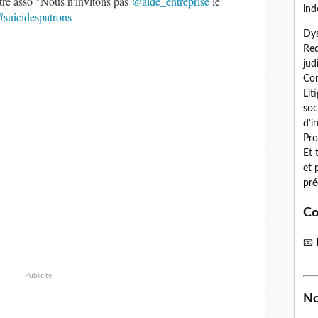
utre asso "Nous n'invitons pas
@aide_entreprise
le
ind
#suicidespatrons
Dys
Red
jud
Con
Lit
soc
d'i
Pro
Et 
et 
pré
Co
📧
Publicité
No