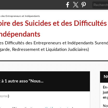
re des Suicides et des Difficultés
Indépendants
des Difficultés des Entrepreneurs et Indépendants Suren
arde, Redressement et Liquidation Judiciaires)
 1 autre asso "Nous...
En 
jus
)
eprise
en 
Nou