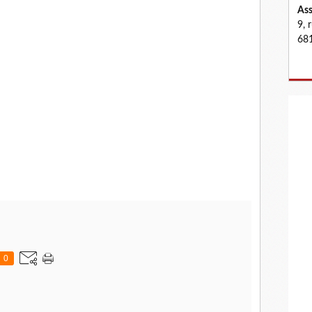
Ass
9, 
681
0