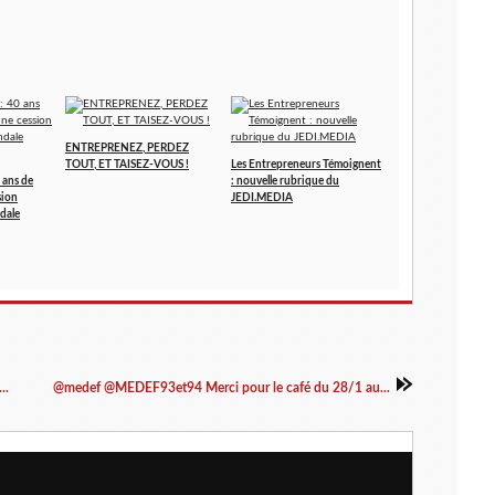
ENTREPRENEZ, PERDEZ
TOUT, ET TAISEZ-VOUS !
Les Entrepreneurs Témoignent
 ans de
: nouvelle rubrique du
sion
JEDI.MEDIA
dale
..
@medef @MEDEF93et94 Merci pour le café du 28/1 au...