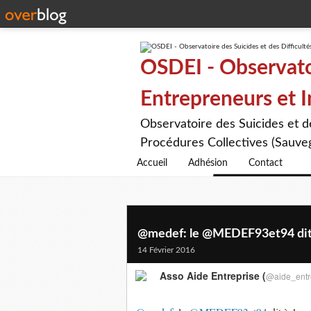
OSDEI - Observatoi
Entrepreneurs et 
Observatoire des Suicides et 
Procédures Collectives (Sauveg
Accueil
Adhésion
Contact
@medef: le @MEDEF93et94 dit à
14 Février 2016
Asso Aide Entreprise (
@aide_entr