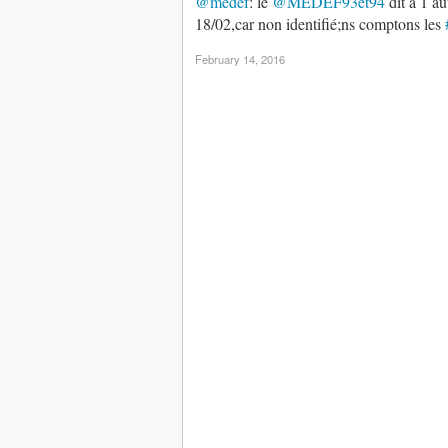
@medef
: le
@MEDEF93et94
dit à 1 a
18/02,car non identifié;ns comptons les
February 14, 2016