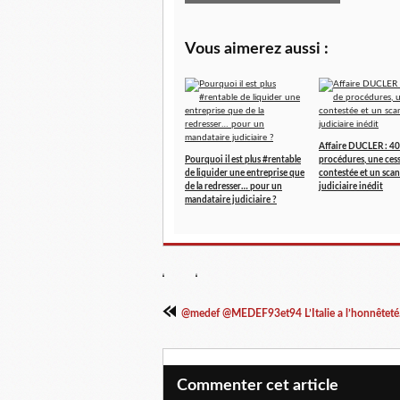
Vous aimerez aussi :
Affaire DUCLER : 40
Pourquoi il est plus #rentable
procédures, une ces
de liquider une entreprise que
contestée et un scan
de la redresser… pour un
judiciaire inédit
mandataire judiciaire ?
@medef @MEDEF93et94 L’Italie a l’honnêteté.
Commenter cet article