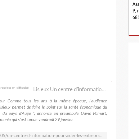
Ass
9, 
681
Lisieux Un centre d'information pour aider les entreprises en difficulté
eur Comme tous les ans à la même époque, l'audience
isieux permet de faire le point sur la santé économique du
ivité du pays d'Auge ", annonce en préambule David Pamart,
émonie qui s'est tenue vendredi 29 janvier.
http://www.lepaysdauge.fr/2016/02/05/un-centre-d-information-pour-aider-les-entreprises-en-difficulte/