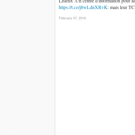
Lisieux .Un centre d'information pour aide
https://t.co/j8wLdnXRvK
: mais leur TC
February 07, 2016