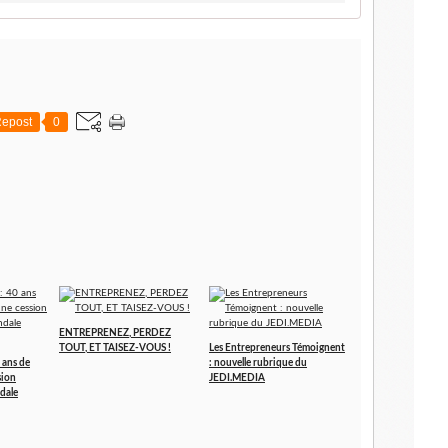
epost
0
ENTREPRENEZ, PERDEZ
TOUT, ET TAISEZ-VOUS !
Les Entrepreneurs Témoignent
 ans de
: nouvelle rubrique du
sion
JEDI.MEDIA
dale