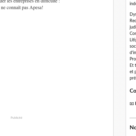
r les entreprises en difficulté :
ind
 ne connaît pas Apesa!
Dys
Red
jud
Con
Lit
soc
d'i
Pro
Et 
et 
pré
Co
📧
Publicité
No