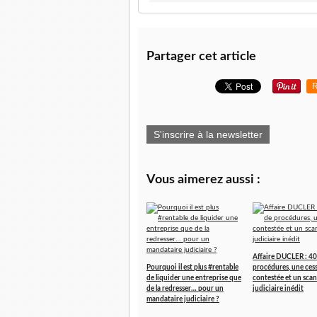
Partager cet article
R
S'inscrire à la newsletter
Vous aimerez aussi :
Affaire DUCLER : 40
Pourquoi il est plus #rentable
procédures, une ces
de liquider une entreprise que
contestée et un scan
de la redresser… pour un
judiciaire inédit
mandataire judiciaire ?