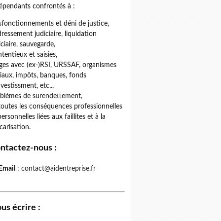
épendants confrontés à :
fonctionnements et déni de justice,
ressement judiciaire, liquidation
iciaire, sauvegarde,
tentieux et saisies,
iges avec (ex-)RSI, URSSAF, organismes
iaux, impôts, banques, fonds
nvestissment, etc...
blèmes de surendettement,
toutes les conséquences professionnelles
personnelles liées aux faillites et à la
carisation.
ntactez-nous
:
Email
:
contact@aidentreprise.fr
us écrire
: