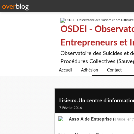
OSDEI - Observatoi
Entrepreneurs et 
Observatoire des Suicides et 
Procédures Collectives (Sauveg
Accueil
Adhésion
Contact
Lisieux .Un centre d'information
7 Février 2016
Asso Aide Entreprise (
@aide_entr