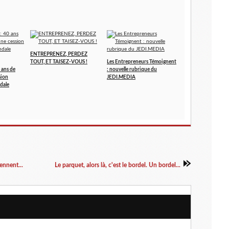
ENTREPRENEZ, PERDEZ
TOUT, ET TAISEZ-VOUS !
Les Entrepreneurs Témoignent
 ans de
: nouvelle rubrique du
sion
JEDI.MEDIA
dale
nnent...
Le parquet, alors là, c'est le bordel. Un bordel...