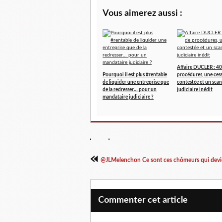
Vous aimerez aussi :
Affaire DUCLER : 40
Pourquoi il est plus #rentable
procédures, une ces
de liquider une entreprise que
contestée et un scan
de la redresser… pour un
judiciaire inédit
mandataire judiciaire ?
@JLMelenchon Ce sont ces chômeurs qui devie
Commenter cet article