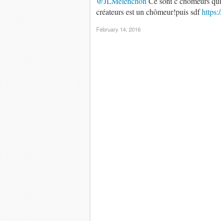
@JLMelenchon
Ce sont c chômeurs qui 
créateurs est un chômeur!puis sdf
https:
February 14, 2016