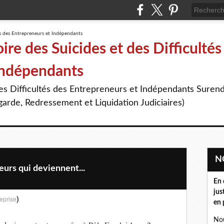
re des Suicides et des Difficultés
Indépendants
des Difficultés des Entrepreneurs et Indépendants Suren
arde, Redressement et Liquidation Judiciaires)
rs qui deviennent...
En 
jus
)
eprise
en 
Nou