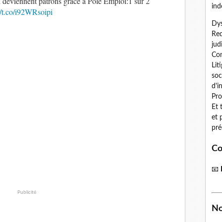
deviennent patrons grâce à Pôle Emploi:1 sur 2
ind
//t.co/i92WRsoipi
Dys
Red
jud
Con
Lit
soc
d'i
Pro
Et 
et 
pré
Co
📧
Publicité
No