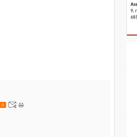
Ass
9, 
681
0