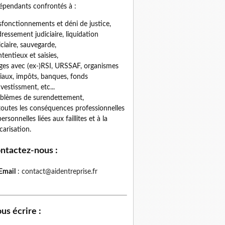
épendants confrontés à :
fonctionnements et déni de justice,
ressement judiciaire, liquidation
iciaire, sauvegarde,
tentieux et saisies,
iges avec (ex-)RSI, URSSAF, organismes
iaux, impôts, banques, fonds
nvestissment, etc...
blèmes de surendettement,
toutes les conséquences professionnelles
personnelles liées aux faillites et à la
carisation.
ntactez-nous
:
Email
:
contact@aidentreprise.fr
us écrire
: