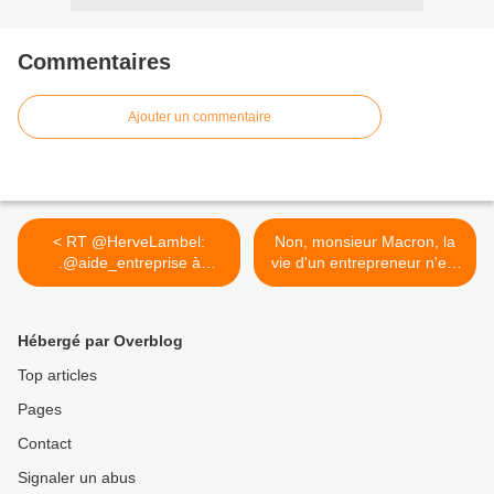
Commentaires
Ajouter un commentaire
< RT @HerveLambel:
Non, monsieur Macron, la
.@aide_entreprise à
vie d'un entrepreneur n'est
compléter...
pas «plus dure» que celle
d'un salarié ........ >
Hébergé par Overblog
Top articles
Pages
Contact
Signaler un abus