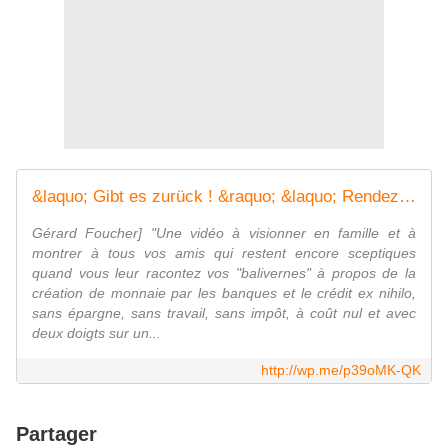
&laquo; Gibt es zurück ! &raquo; &laquo; Rendez tout ! &raquo; &laquo; Give it back! &raquo;
Gérard Foucher] "Une vidéo à visionner en famille et à
montrer à tous vos amis qui restent encore sceptiques
quand vous leur racontez vos "balivernes" à propos de la
création de monnaie par les banques et le crédit ex nihilo,
sans épargne, sans travail, sans impôt, à coût nul et avec
deux doigts sur un...
http://wp.me/p39oMK-QK
Partager