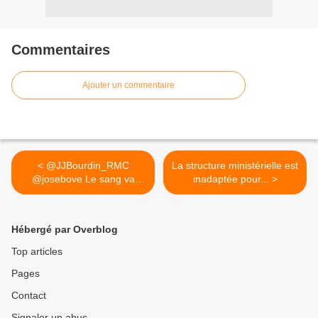
Commentaires
Ajouter un commentaire
< @JJBourdin_RMC
La structure ministérielle est
@josebove Le sang va
inadaptée pour... >
couler....
Hébergé par Overblog
Top articles
Pages
Contact
Signaler un abus