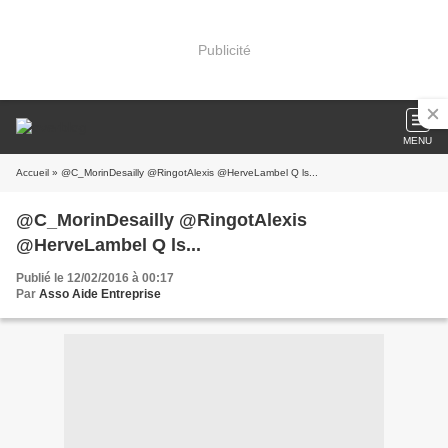
Publicité
MENU
Accueil
» @C_MorinDesailly @RingotAlexis @HerveLambel Q ls...
@C_MorinDesailly @RingotAlexis
@HerveLambel Q ls...
Publié le 12/02/2016 à 00:17
Par
Asso Aide Entreprise