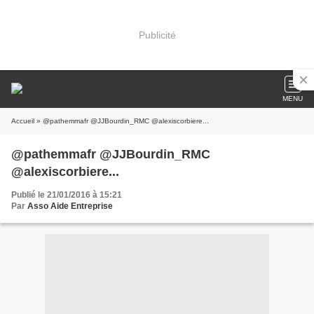
Publicité
MENU
Accueil
» @pathemmafr @JJBourdin_RMC @alexiscorbiere...
@pathemmafr @JJBourdin_RMC
@alexiscorbiere...
Publié le 21/01/2016 à 15:21
Par
Asso Aide Entreprise