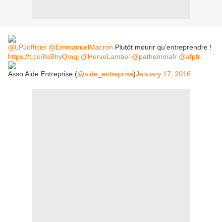
@LPJofficiel
@EmmanuelMacron
Plutôt mourir qu'entreprendre !
https://t.co/ifeBhyQmqj
@HerveLambel
@pathemmafr
@afpfr
Asso Aide Entreprise (
@aide_entreprise
)
January 17, 2016