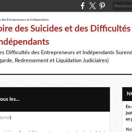
re des Suicides et des Difficultés
Indépendants
des Difficultés des Entrepreneurs et Indépendants Suren
arde, Redressement et Liquidation Judiciaires)
us les...
En 
jus
)
eprise
en 
Nou