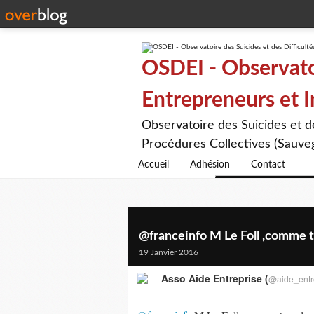
OSDEI - Observatoi
Entrepreneurs et 
Observatoire des Suicides et 
Procédures Collectives (Sauveg
Accueil
Adhésion
Contact
@franceinfo M Le Foll ,comme to
19 Janvier 2016
Asso Aide Entreprise (
@aide_entr