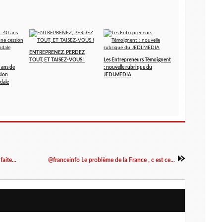
ENTREPRENEZ, PERDEZ
TOUT, ET TAISEZ-VOUS !
Les Entrepreneurs Témoignent
 ans de
: nouvelle rubrique du
sion
JEDI.MEDIA
dale
aite...
@franceinfo Le problème de la France , c est ce...