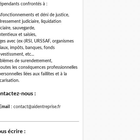
épendants confrontés à :
fonctionnements et déni de justice,
ressement judiciaire, liquidation
iciaire, sauvegarde,
tentieux et saisies,
iges avec (ex-)RSI, URSSAF, organismes
iaux, impôts, banques, fonds
nvestissment, etc...
blèmes de surendettement,
toutes les conséquences professionnelles
personnelles liées aux faillites et à la
carisation.
ntactez-nous
:
Email
:
contact@aidentreprise.fr
us écrire
: