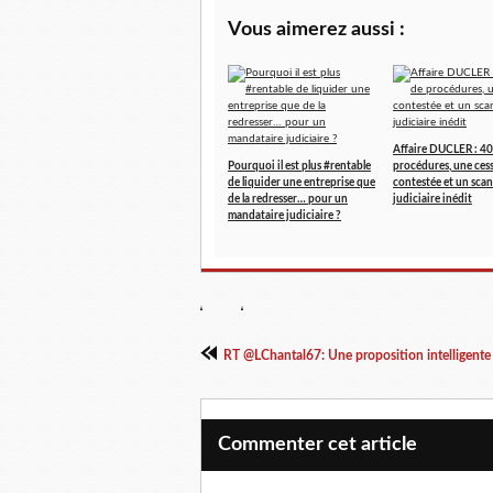
Vous aimerez aussi :
Affaire DUCLER : 40
Pourquoi il est plus #rentable
procédures, une ces
de liquider une entreprise que
contestée et un scan
de la redresser… pour un
judiciaire inédit
mandataire judiciaire ?
RT @LChantal67: Une proposition intelligente f
Commenter cet article