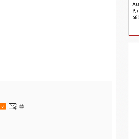
Ass
9, 
681
0