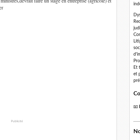
nistres,devrait faire un stage en entreprise (agricole) et
ind
er
Dys
Red
jud
Con
Lit
soc
d'i
Pro
Et 
et 
pré
Co
📧
Publicité
No