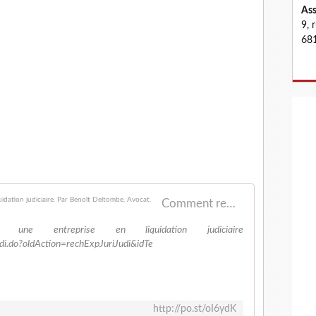
Ass
9, 
681
Comment remettre in bonis une entreprise en liquidation judiciaire. Par Benoît Deltombe, Avocat.
une entreprise en liquidation judiciaire
Judi.do?oldAction=rechExpJuriJudi&idTe
http://po.st/oI6ydK