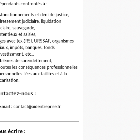
épendants confrontés à :
fonctionnements et déni de justice,
ressement judiciaire, liquidation
iciaire, sauvegarde,
tentieux et saisies,
iges avec (ex-)RSI, URSSAF, organismes
iaux, impôts, banques, fonds
nvestissment, etc...
blèmes de surendettement,
toutes les conséquences professionnelles
personnelles liées aux faillites et à la
carisation.
ntactez-nous
:
Email
:
contact@aidentreprise.fr
us écrire
: