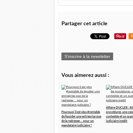
Partager cet article
R
S'inscrire à la newsletter
Vous aimerez aussi :
Affaire DUCLER : 40
Pourquoi il est plus #rentable
procédures, une ces
de liquider une entreprise que
contestée et un scan
de la redresser… pour un
judiciaire inédit
mandataire judiciaire ?