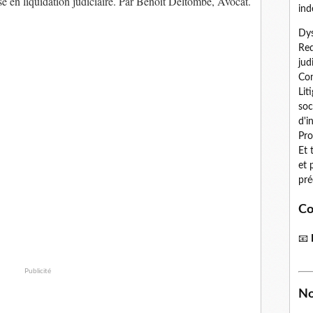
e en liquidation judiciaire. Par Benoît Deltombe, Avocat.
ind
Dys
Red
jud
Con
Lit
soc
d'i
Pro
Et 
et 
pré
Co
📧
Publicité
No