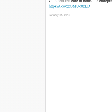
Comment remettre in bonis une entrepris
https://t.co/xzOMUc0zLD
January 05, 2016