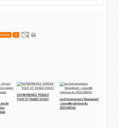
epost
0
ENTREPRENEZ, PERDEZ
TOUT, ET TAISEZ-VOUS !
Les Entrepreneurs Témoignent
 ans de
: nouvelle rubrique du
sion
JEDI.MEDIA
dale