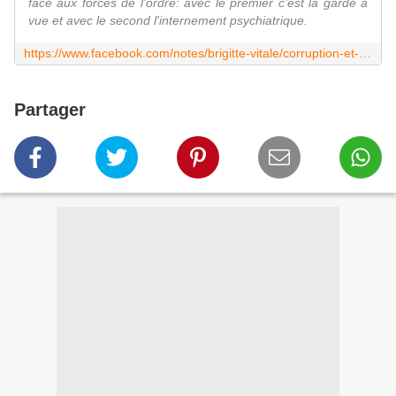
face aux forces de l'ordre: avec le premier c'est la garde à
vue et avec le second l'internement psychiatrique.
https://www.facebook.com/notes/brigitte-vitale/corruption-et-suicide-deux-mots-%C3%A0-ne-pas-prononcer-face-aux-forces-de-lordre/194503104220291
Partager