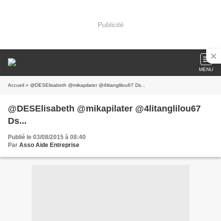
Publicité
MENU
Accueil
» @DESElisabeth @mikapilater @4litanglilou67 Ds...
@DESElisabeth @mikapilater @4litanglilou67
Ds...
Publié le 03/08/2015 à 08:40
Par
Asso Aide Entreprise