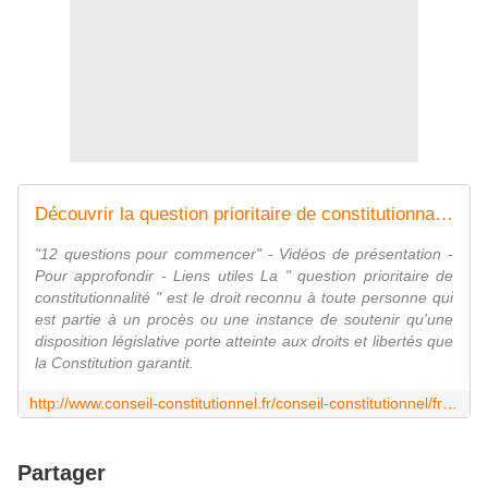
Découvrir la question prioritaire de constitutionnalité (QPC)
"12 questions pour commencer" - Vidéos de présentation -
Pour approfondir - Liens utiles La " question prioritaire de
constitutionnalité " est le droit reconnu à toute personne qui
est partie à un procès ou une instance de soutenir qu'une
disposition législative porte atteinte aux droits et libertés que
la Constitution garantit.
http://www.conseil-constitutionnel.fr/conseil-constitutionnel/francais/la-question-prioritaire-de-constitutionnalite/decouvrir-la-qpc/decouvrir-la-question-prioritaire-de-constitutionnalite-qpc.47106.html
Partager