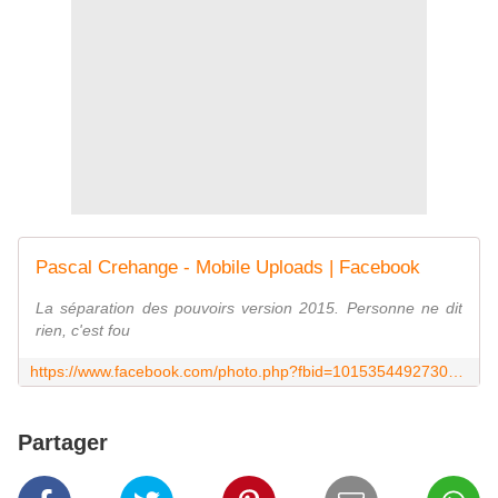
Pascal Crehange - Mobile Uploads | Facebook
La séparation des pouvoirs version 2015. Personne ne dit
rien, c'est fou
https://www.facebook.com/photo.php?fbid=10153544927308887&set=a.10151257474423887.490272.726323886&type=1&theater
Partager