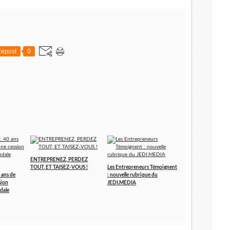
epost
0
ENTREPRENEZ, PERDEZ
TOUT, ET TAISEZ-VOUS !
Les Entrepreneurs Témoignent
 ans de
: nouvelle rubrique du
sion
JEDI.MEDIA
dale