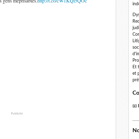
s gens méprisables.
http://t.co/cW1KQi5QOc
ind
Dys
Red
jud
Con
Lit
soc
d'i
Pro
Et 
et 
pré
Co
📧
Publicité
No