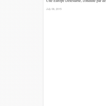
Une Europe Détestable, conduite par de
July 06, 2015