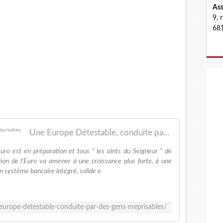
Ass
9, 
681
Une Europe Détestable, conduite par des gens méprisables.
uro est en préparation et tous " les oints du Seigneur " de
tion de l'Euro va amener à une croissance plus forte, à une
n système bancaire intégré, solide e
e-europe-detestable-conduite-par-des-gens-meprisables/