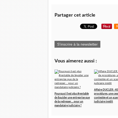
Partager cet article
R
S'inscrire à la newsletter
Vous aimerez aussi :
Affaire DUCLER : 40
Pourquoi il est plus #rentable
procédures, une ces
de liquider une entreprise que
contestée et un scan
de la redresser… pour un
judiciaire inédit
mandataire judiciaire ?