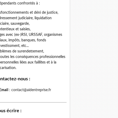
épendants confrontés à :
fonctionnements et déni de justice,
ressement judiciaire, liquidation
iciaire, sauvegarde,
tentieux et saisies,
iges avec (ex-)RSI, URSSAF, organismes
iaux, impôts, banques, fonds
nvestissment, etc...
blèmes de surendettement,
toutes les conséquences professionnelles
personnelles liées aux faillites et à la
carisation.
ntactez-nous
:
Email
:
contact@aidentreprise.fr
us écrire
: