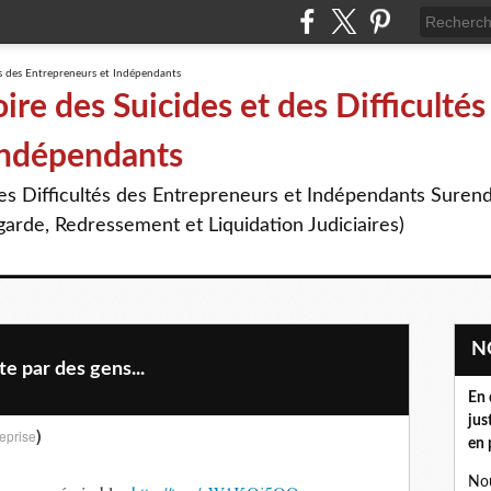
re des Suicides et des Difficultés
Indépendants
des Difficultés des Entrepreneurs et Indépendants Suren
arde, Redressement et Liquidation Judiciaires)
e par des gens...
En 
jus
)
eprise
en 
Nou