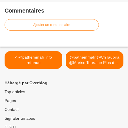
Commentaires
Ajouter un commentaire
< @pathemmafr info
@pathemmafr @ChTaubira
retenue
@MarisolTouraine Plus de...
>
Hébergé par Overblog
Top articles
Pages
Contact
Signaler un abus
C.G.U.