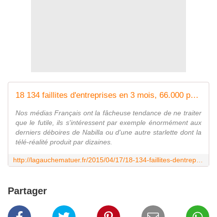
18 134 faillites d'entreprises en 3 mois, 66.000 postes en danger, les médias n'en parlent pas
Nos médias Français ont la fâcheuse tendance de ne traiter
que le futile, ils s'intéressent par exemple énormément aux
derniers déboires de Nabilla ou d'une autre starlette dont la
télé-réalité produit par dizaines.
http://lagauchematuer.fr/2015/04/17/18-134-faillites-dentreprises-en-3-mois-66-000-postes-en-danger-les-medias-nen-parlent-pas/
Partager