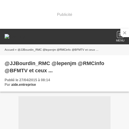
Publicité
MENU
Accueil
» @JJBourdin_RMC @lepenjm @RMCinfo @BFMTV et ceux ...
@JJBourdin_RMC @lepenjm @RMCinfo
@BFMTV et ceux ...
Publié le 27/04/2015 à 08:14
Par
aide.entreprise