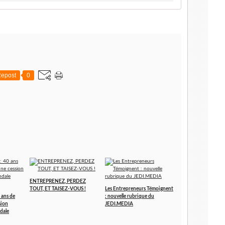
epost
0
ENTREPRENEZ, PERDEZ
TOUT, ET TAISEZ-VOUS !
Les Entrepreneurs Témoignent
 ans de
: nouvelle rubrique du
sion
JEDI.MEDIA
dale