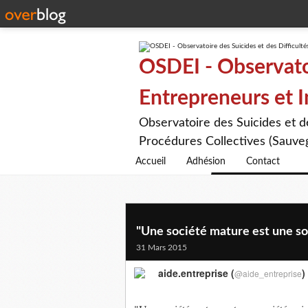
OSDEI - Observatoi
Entrepreneurs et 
Observatoire des Suicides et 
Procédures Collectives (Sauveg
Accueil
Adhésion
Contact
"Une société mature est une soc
31 Mars 2015
aide.entreprise (
)
@aide_entreprise