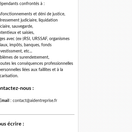
épendants confrontés à :
fonctionnements et déni de justice,
ressement judiciaire, liquidation
iciaire, sauvegarde,
tentieux et saisies,
iges avec (ex-)RSI, URSSAF, organismes
iaux, impôts, banques, fonds
nvestissment, etc...
blèmes de surendettement,
toutes les conséquences professionnelles
personnelles liées aux faillites et à la
carisation.
ntactez-nous
:
Email
:
contact@aidentreprise.fr
us écrire
: