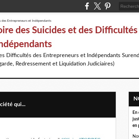
re des Suicides et des Difficultés
Indépendants
des Difficultés des Entrepreneurs et Indépendants Suren
arde, Redressement et Liquidation Judiciaires)
iété qui...
En 
jus
en 
Nou