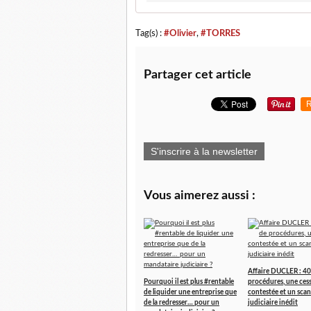
Tag(s) :
#Olivier
,
#TORRES
Partager cet article
R
S'inscrire à la newsletter
Vous aimerez aussi :
Affaire DUCLER : 40
Pourquoi il est plus #rentable
procédures, une ces
de liquider une entreprise que
contestée et un scan
de la redresser… pour un
judiciaire inédit