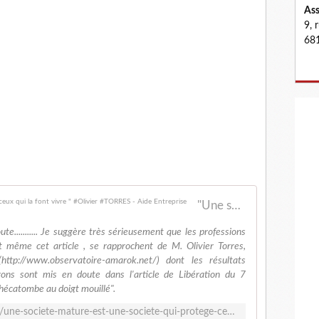
Ass
9, 
681
"Une société mature est une société qui protège ceux qui la font vivre " #Olivier #TORRES - Aide Entreprise
te........... Je suggère très sérieusement que les professions
 même cet article , se rapprochent de M. Olivier Torres,
ttp://www.observatoire-amarok.net/) dont les résultats
rons sont mis en doute dans l'article de Libération du 7
hécatombe au doigt mouillé".
http://www.aidentreprise.fr/2014/11/une-societe-mature-est-une-societe-qui-protege-ceux-qui-la-font-vivre-olivier-torres.html