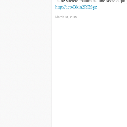
"Une société mature est une société qui 
http://t.co/Bkin2RESgz
March 31, 2015