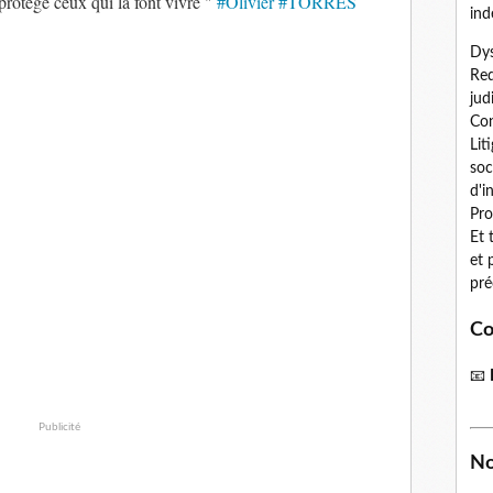
protège ceux qui la font vivre "
#Olivier
#TORRES
ind
Dys
Red
jud
Con
Lit
soc
d'i
Pro
Et 
et 
pré
Co
📧
Publicité
No