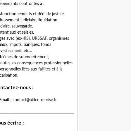
épendants confrontés à :
fonctionnements et déni de justice,
ressement judiciaire, liquidation
iciaire, sauvegarde,
tentieux et saisies,
iges avec (ex-)RSI, URSSAF, organismes
iaux, impôts, banques, fonds
nvestissment, etc...
blèmes de surendettement,
toutes les conséquences professionnelles
personnelles liées aux faillites et à la
carisation.
ntactez-nous
:
Email
:
contact@aidentreprise.fr
us écrire
: