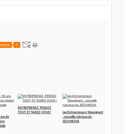
epost
0
ENTREPRENEZ, PERDEZ
TOUT, ET TAISEZ-VOUS !
Les Entrepreneurs Témoignent
 ans de
: nouvelle rubrique du
sion
JEDI.MEDIA
dale