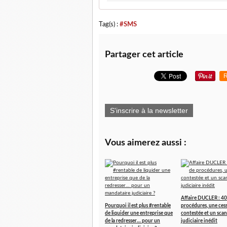
Tag(s) :
#SMS
Partager cet article
R
S'inscrire à la newsletter
Vous aimerez aussi :
Affaire DUCLER : 40
Pourquoi il est plus #rentable
procédures, une ces
de liquider une entreprise que
contestée et un scan
de la redresser… pour un
judiciaire inédit