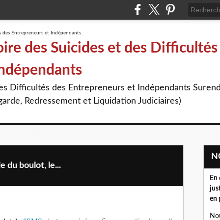
re des Suicides et des Difficultés
Indépendants
des Difficultés des Entrepreneurs et Indépendants Suren
arde, Redressement et Liquidation Judiciaires)
 du boulot, le...
En 
jus
en 
Nou