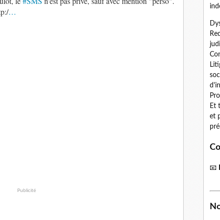
ulot, le
#SMS
n'est pas privé, sauf avec mention "perso".
ind
p:/
…
Dys
Red
jud
Con
Lit
soc
d'i
Pro
Et 
et 
pré
Co
📧
Publicité
No