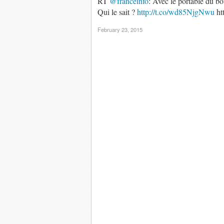
RT
@franceinfo
: Avec le portable du bo
Qui le sait ?
http://t.co/wd85NjgNwu
htt
February 23, 2015