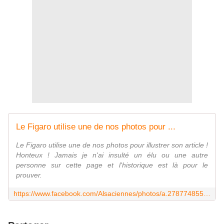
Le Figaro utilise une de nos photos pour ...
Le Figaro utilise une de nos photos pour illustrer son article !
Honteux ! Jamais je n'ai insulté un élu ou une autre
personne sur cette page et l'historique est là pour le
prouver.
https://www.facebook.com/Alsaciennes/photos/a.278774855665228.1073741828.278765048999542/309761852566528/?type=1&theater