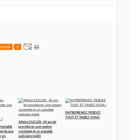
epost
0
ENTREPRENEZ, PERDEZ
TOUT, ET TAISEZ-VOUS !
Affaire DUCLER : 40 ans de
#rentable
procédures, une cession
eprise que
contestée et un scandale
r un
judiciaire inédit