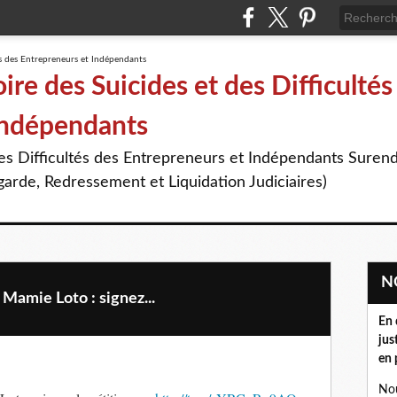
re des Suicides et des Difficultés
Indépendants
des Difficultés des Entrepreneurs et Indépendants Suren
arde, Redressement et Liquidation Judiciaires)
amie Loto : signez...
En 
jus
en 
Nou