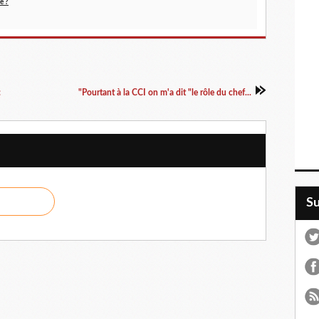
e ?
:
"Pourtant à la CCI on m'a dit "le rôle du chef...
S