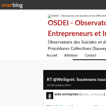
OSDEI - Observatoi
Entrepreneurs et 
Observatoire des Suicides et 
Procédures Collectives (Sauveg
Accueil
Adhésion
Contact
RT @WeSignit: Soutenons tous M
28 Décembre 2014
aide.entreprise (
)
@aide_entreprise