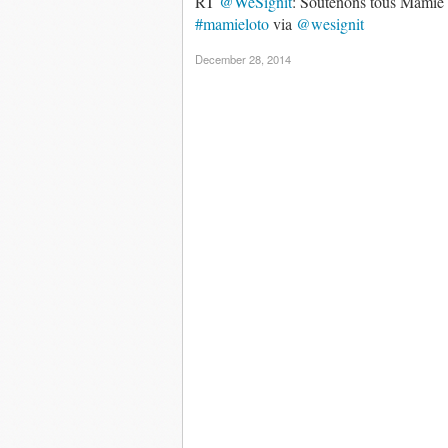
RT
@WeSignit
: Soutenons tous Mamie L
#mamieloto
via
@wesignit
December 28, 2014