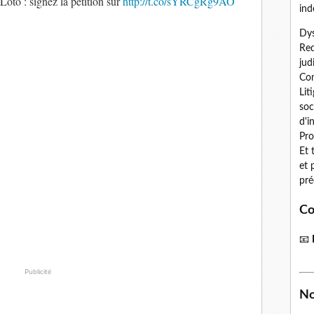
oto : signez la pétition sur
http://t.co/sYRCgRg9AO
ind
Dys
Red
jud
Con
Lit
soc
d'i
Pro
Et 
et 
pré
Co
📧
Publicité
No