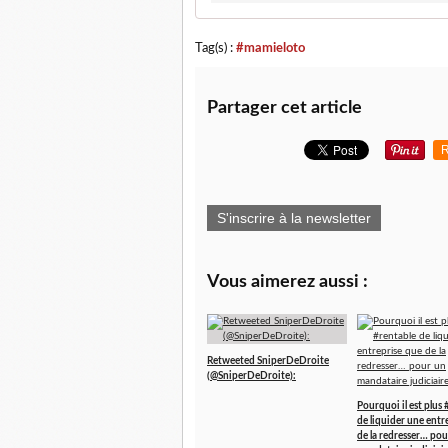
Tag(s) :
#mamieloto
Partager cet article
R
S'inscrire à la newsletter
Vous aimerez aussi :
Retweeted SniperDeDroite
(@SniperDeDroite):
Pourquoi il est plus 
de liquider une entr
de la redresser… pou