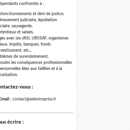
épendants confrontés à :
fonctionnements et déni de justice,
ressement judiciaire, liquidation
iciaire, sauvegarde,
tentieux et saisies,
iges avec (ex-)RSI, URSSAF, organismes
iaux, impôts, banques, fonds
nvestissment, etc...
blèmes de surendettement,
toutes les conséquences professionnelles
personnelles liées aux faillites et à la
carisation.
ntactez-nous
:
Email
:
contact@aidentreprise.fr
us écrire
: