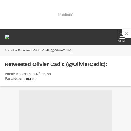
Publicité
MENU
Accueil
» Retweeted Olivier Cadic (@OlivierCadic):
Retweeted Olivier Cadic (@OlivierCadic):
Publié le 20/12/2014 à 03:58
Par
aide.entreprise