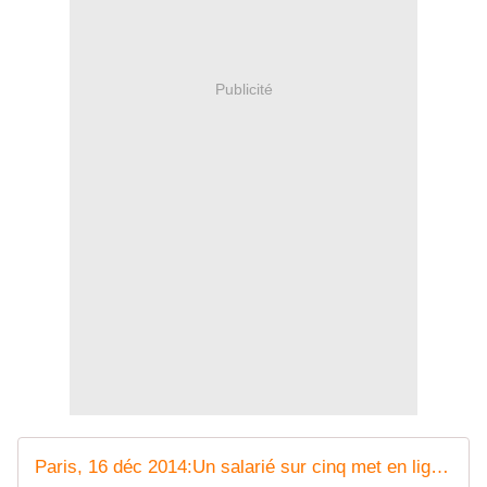
Publicité
Paris, 16 déc 2014:Un salarié sur cinq met en ligne des données sur son entreprise via des "clouds" (étude)