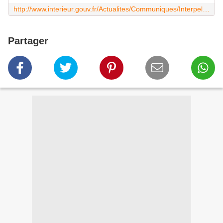
http://www.interieur.gouv.fr/Actualites/Communiques/Interpellation-de-deux-individus-diffusant-un-discours-et-des-menaces-antisemites-sur-les-reseaux-sociaux
Partager