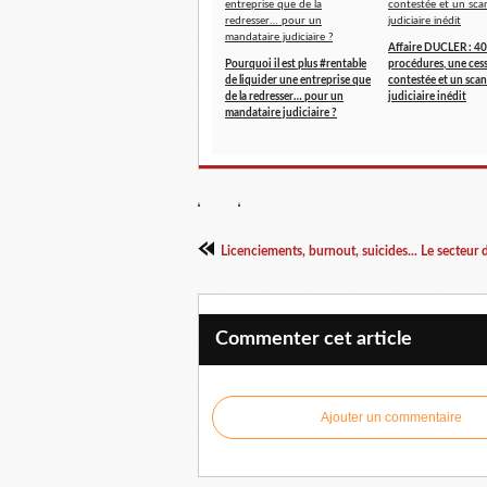
Affaire DUCLER : 40
Pourquoi il est plus #rentable
procédures, une ces
de liquider une entreprise que
contestée et un scan
de la redresser… pour un
judiciaire inédit
mandataire judiciaire ?
Licenciements, burnout, suicides... Le secteur d
Commenter cet article
Ajouter un commentaire