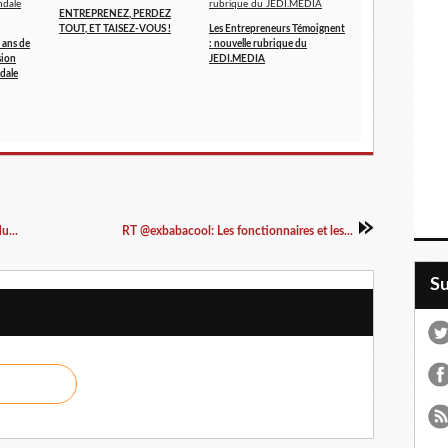
ENTREPRENEZ, PERDEZ
TOUT, ET TAISEZ-VOUS !
Les Entrepreneurs Témoignent
 ans de
: nouvelle rubrique du
sion
JEDI.MEDIA
dale
u...
RT @exbabacool: Les fonctionnaires et les...
S