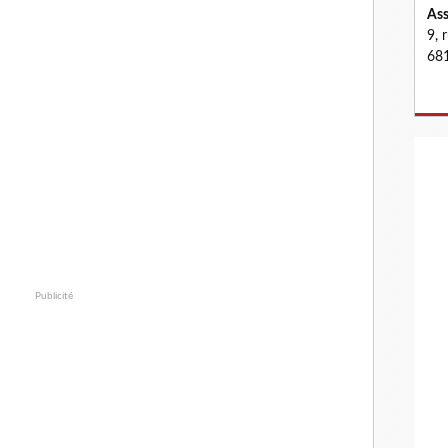
Ass
9, 
681
Publicité