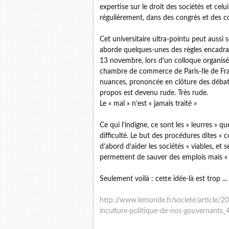
expertise sur le droit des sociétés et celu
régulièrement, dans des congrès et des c
Cet universitaire ultra-pointu peut aussi
aborde quelques-unes des règles encadran
13 novembre, lors d’un colloque organisé p
chambre de commerce de Paris-Ile de Fran
nuances, prononcée en clôture des débat
propos est devenu rude. Très rude.
Le « mal » n’est « jamais traité »
Ce qui l’indigne, ce sont les « leurres » q
difficulté. Le but des procédures dites « c
d’abord d’aider les sociétés « viables, et s
permettent de sauver des emplois mais « ce
Seulement voilà : cette idée-là est trop ...
http://www.lemonde.fr/societe/article/2
inculture-politique-de-nos-gouvernants