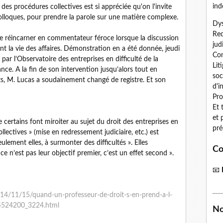
ind
i des procédures collectives est si appréciée qu'on l'invite
olloques, pour prendre la parole sur une matière complexe.
Dys
Red
 se réincarner en commentateur féroce lorsque la discussion
jud
t la vie des affaires. Démonstration en a été donnée, jeudi
Con
ar l’Observatoire des entreprises en difficulté de la
Lit
ce. A la fin de son intervention jusqu’alors tout en
soc
s, M. Lucas a soudainement changé de registre. Et son
d'i
Pro
Et 
et 
ue certains font miroiter au sujet du droit des entreprises en
pré
ollectives » (mise en redressement judiciaire, etc.) est
eulement elles, à surmonter des difficultés ». Elles
Co
 n’est pas leur objectif premier, c’est un effet second ».
📧
014/11/15/quand-un-professeur-de-droit-s-en-prend-a-l-
_4524200_3224.html
No