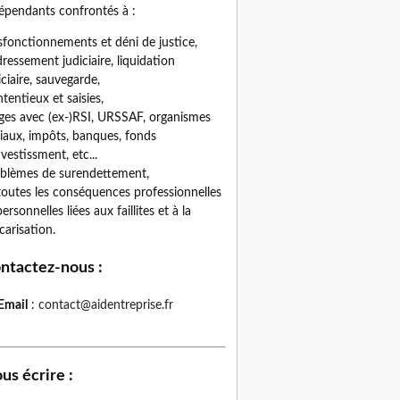
épendants confrontés à :
fonctionnements et déni de justice,
ressement judiciaire, liquidation
iciaire, sauvegarde,
tentieux et saisies,
iges avec (ex-)RSI, URSSAF, organismes
iaux, impôts, banques, fonds
nvestissment, etc...
blèmes de surendettement,
toutes les conséquences professionnelles
personnelles liées aux faillites et à la
carisation.
ntactez-nous
:
Email
:
contact@aidentreprise.fr
us écrire
: