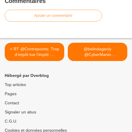
Commentaires
Ajouter un commentaire
< RT @Contrepoints: Trop
@belindageoly
d’impôt tue l’impôt :...
@CyberManin
@Zeppajacky ils ont... >
Hébergé par Overblog
Top articles
Pages
Contact
Signaler un abus
C.G.U.
Cookies et données personnelles