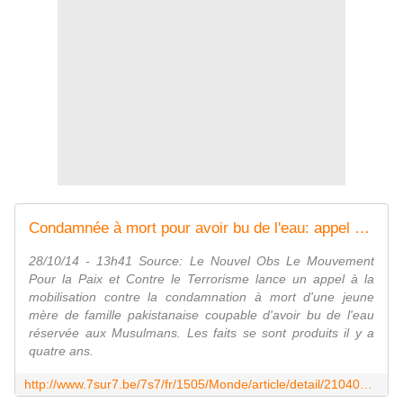
Condamnée à mort pour avoir bu de l'eau: appel à la mobilisation
28/10/14 - 13h41 Source: Le Nouvel Obs Le Mouvement
Pour la Paix et Contre le Terrorisme lance un appel à la
mobilisation contre la condamnation à mort d'une jeune
mère de famille pakistanaise coupable d'avoir bu de l'eau
réservée aux Musulmans. Les faits se sont produits il y a
quatre ans.
http://www.7sur7.be/7s7/fr/1505/Monde/article/detail/2104069/2014/10/28/Condamnee-a-mort-pour-avoir-bu-de-l-eau-appel-a-la-mobilisation.dhtml