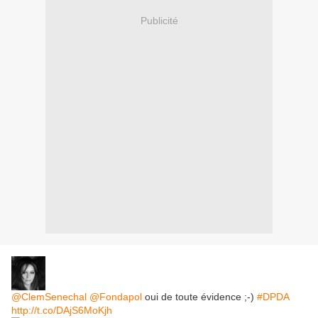
Publicité
@ClemSenechal
@Fondapol
oui de toute évidence ;-)
#DPDA
http://t.co/DAjS6MoKjh