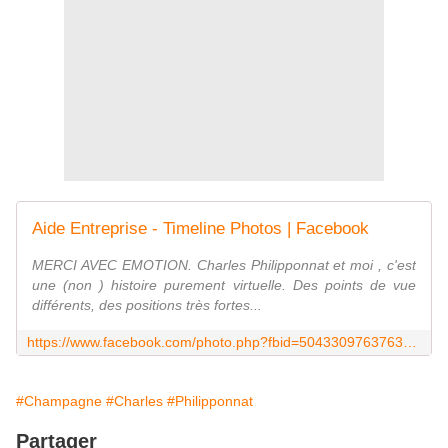
Aide Entreprise - Timeline Photos | Facebook
MERCI AVEC EMOTION. Charles Philipponnat et moi , c'est
une (non ) histoire purement virtuelle. Des points de vue
différents, des positions très fortes...
https://www.facebook.com/photo.php?fbid=504330976376339&set=a.124505884358852.25091.100003983235563&type=1&theater
#Champagne
#Charles
#Philipponnat
Partager