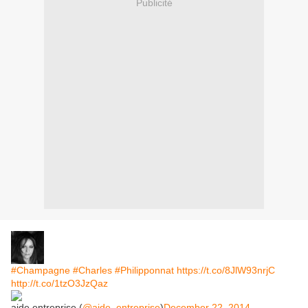
Publicité
#Champagne
#Charles
#Philipponnat
https://t.co/8JlW93nrjC
http://t.co/1tzO3JzQaz
aide.entreprise (
@aide_entreprise
)
December 22, 2014