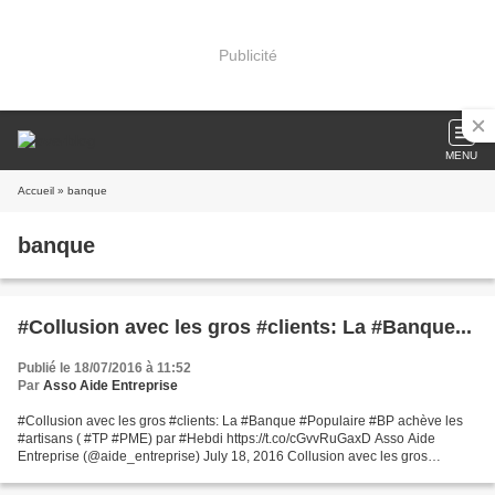
Publicité
MENU
Accueil
» banque
banque
#Collusion avec les gros #clients: La #Banque...
Publié le 18/07/2016 à 11:52
Par
Asso Aide Entreprise
#Collusion avec les gros #clients: La #Banque #Populaire #BP achève les
#artisans ( #TP #PME) par #Hebdi https://t.co/cGvvRuGaxD Asso Aide
Entreprise (@aide_entreprise) July 18, 2016 Collusion avec les gros
#clients: La #Banque #Populaire #BP achève les...