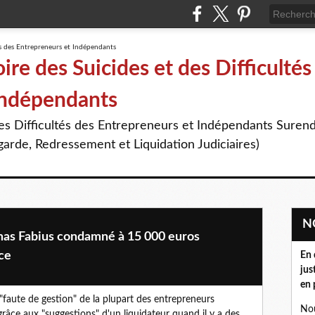
re des Suicides et des Difficultés
Indépendants
des Difficultés des Entrepreneurs et Indépendants Suren
arde, Redressement et Liquidation Judiciaires)
as Fabius condamné à 15 000 euros
ce
En 
jus
en 
e "faute de gestion" de la plupart des entrepreneurs
Nou
râce aux "suggestions" d'un liquidateur quand il y a des