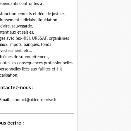
épendants confrontés à :
fonctionnements et déni de justice,
ressement judiciaire, liquidation
iciaire, sauvegarde,
tentieux et saisies,
iges avec (ex-)RSI, URSSAF, organismes
iaux, impôts, banques, fonds
nvestissment, etc...
blèmes de surendettement,
toutes les conséquences professionnelles
personnelles liées aux faillites et à la
carisation.
ntactez-nous
:
Email
:
contact@aidentreprise.fr
us écrire
: