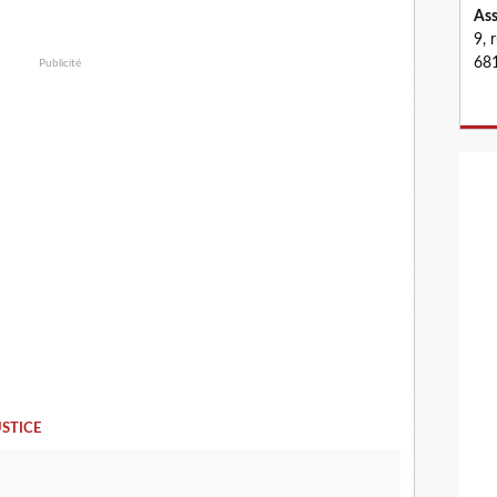
Ass
9, 
681
Publicité
STICE