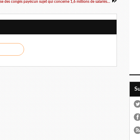
Caisse des congés payés:un sujet qui concerne 1,6 millions de salariés et leurs familles.
S