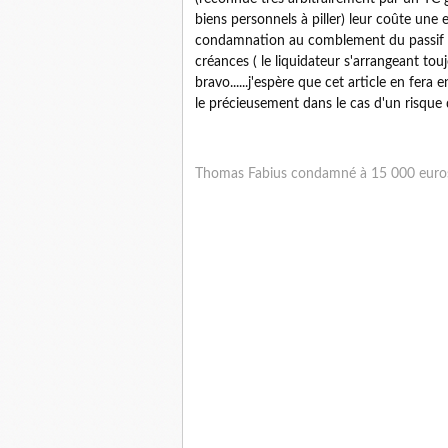
biens personnels à piller) leur coûte une 
condamnation au comblement du passif p
créances ( le liquidateur s'arrangeant tou
bravo......j'espère que cet article en fera 
le précieusement dans le cas d'un risque de r
Thomas Fabius condamné à 15 000 euros