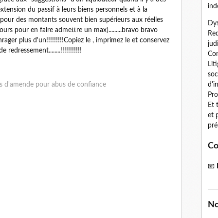
ind
extension du passif à leurs biens personnels et à la
our des montants souvent bien supérieurs aux réelles
Dys
jours pour en faire admettre un max).........bravo bravo
Red
enrager plus d'un!!!!!!!!!Copiez le , imprimez le et conservez
jud
edressement........!!!!!!!!!!!
Con
Lit
soc
 d'amende pour abus de confiance
d'i
Pro
Et 
et 
pré
Co
📧
No