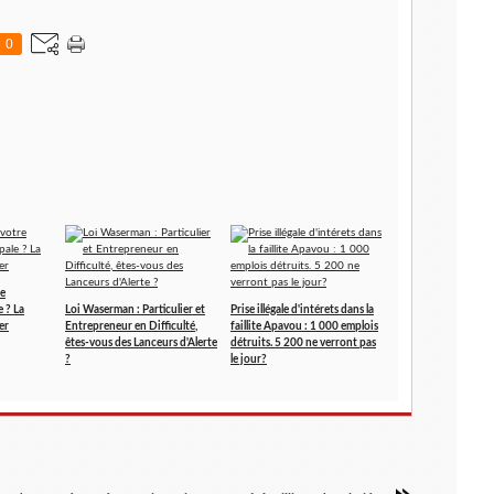
0
re
e ? La
Loi Waserman : Particulier et
Prise illégale d'intérets dans la
er
Entrepreneur en Difficulté,
faillite Apavou : 1 000 emplois
êtes-vous des Lanceurs d'Alerte
détruits. 5 200 ne verront pas
?
le jour?