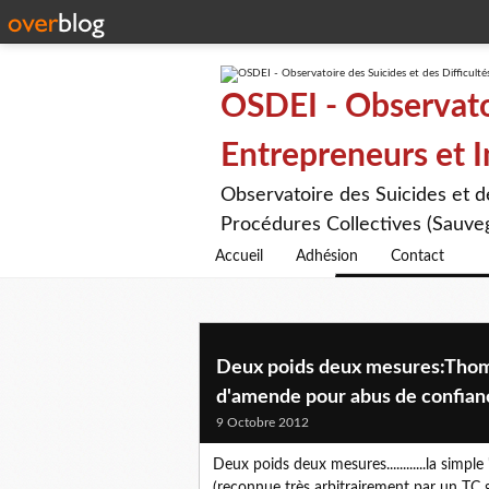
OSDEI - Observatoi
Entrepreneurs et 
Observatoire des Suicides et 
Procédures Collectives (Sauveg
Accueil
Adhésion
Contact
Deux poids deux mesures:Thom
d'amende pour abus de confian
9 Octobre 2012
Deux poids deux mesures............la simpl
(reconnue très arbitrairement par un TC g