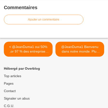
Commentaires
Ajouter un commentaire
< @JeanDuma1 oui 50%
@JeanDuma1 Bienvenu
,or 97 % des entreprises
dans notre monde. Plus
qui...
une... >
Hébergé par Overblog
Top articles
Pages
Contact
Signaler un abus
C.G.U.