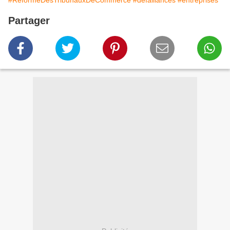
#RéformeDesTribunauxDeCommerce
#défaillances
#entreprises
Partager