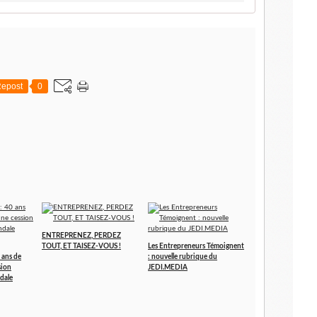
epost
0
ENTREPRENEZ, PERDEZ
TOUT, ET TAISEZ-VOUS !
Les Entrepreneurs Témoignent
 ans de
: nouvelle rubrique du
sion
JEDI.MEDIA
dale