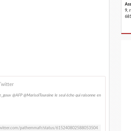
Ass
9, 
681
witter
e_gouv @AFP @MarisolTouraine le seul écho qui raisonne en
/twitter.com/pathemmafr/status/615240802588053504