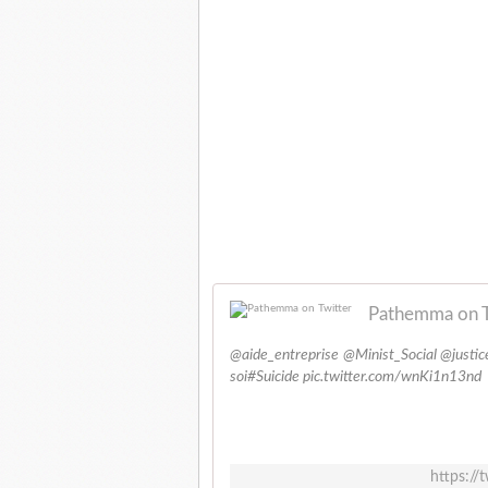
Pathemma on T
@aide_entreprise @Minist_Social @justic
soi#Suicide pic.twitter.com/wnKi1n13nd
https:/