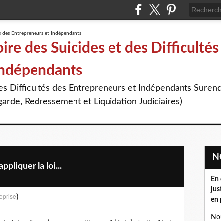
re des Suicides et des Difficultés
Indépendants
des Difficultés des Entrepreneurs et Indépendants Suren
arde, Redressement et Liquidation Judiciaires)
ppliquer la loi...
En 
jus
)
eprise
en 
Nou