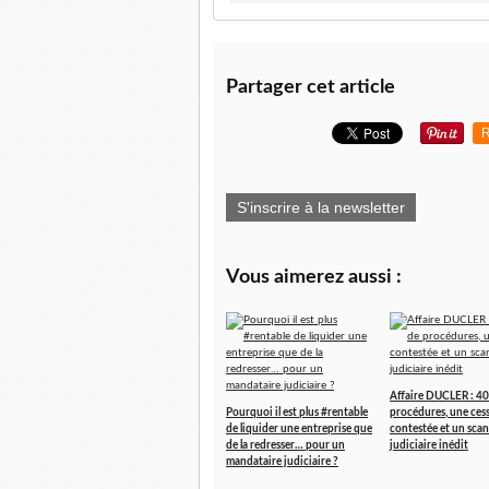
Partager cet article
R
S'inscrire à la newsletter
Vous aimerez aussi :
Affaire DUCLER : 40
Pourquoi il est plus #rentable
procédures, une ces
de liquider une entreprise que
contestée et un scan
de la redresser… pour un
judiciaire inédit
mandataire judiciaire ?