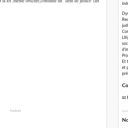
r la loi ,même obscure,constitue un "déni de justice"(art
ind
Dys
Red
jud
Con
Lit
soc
d'i
Pro
Et 
et 
pré
Co
📧
Publicité
No