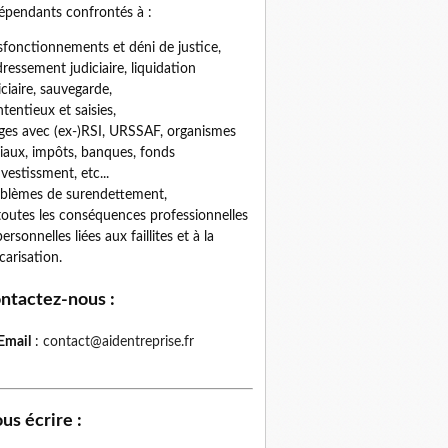
épendants confrontés à :
fonctionnements et déni de justice,
ressement judiciaire, liquidation
iciaire, sauvegarde,
tentieux et saisies,
iges avec (ex-)RSI, URSSAF, organismes
iaux, impôts, banques, fonds
nvestissment, etc...
blèmes de surendettement,
toutes les conséquences professionnelles
personnelles liées aux faillites et à la
carisation.
ntactez-nous
:
Email
:
contact@aidentreprise.fr
us écrire
: