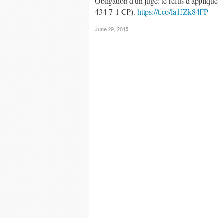
Obligation d'un juge: le refus d'applique
434-7-1 CP).
https://t.co/la1JZk84FP
June 29, 2015