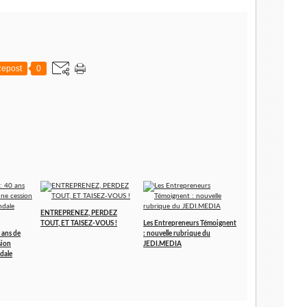
epost
0
ENTREPRENEZ, PERDEZ
TOUT, ET TAISEZ-VOUS !
Les Entrepreneurs Témoignent
 ans de
: nouvelle rubrique du
sion
JEDI.MEDIA
dale