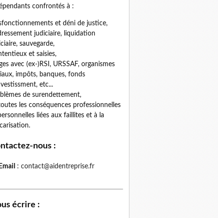
épendants confrontés à :
fonctionnements et déni de justice,
ressement judiciaire, liquidation
iciaire, sauvegarde,
tentieux et saisies,
iges avec (ex-)RSI, URSSAF, organismes
iaux, impôts, banques, fonds
nvestissment, etc...
blèmes de surendettement,
toutes les conséquences professionnelles
personnelles liées aux faillites et à la
carisation.
ntactez-nous
:
Email
:
contact@aidentreprise.fr
us écrire
: