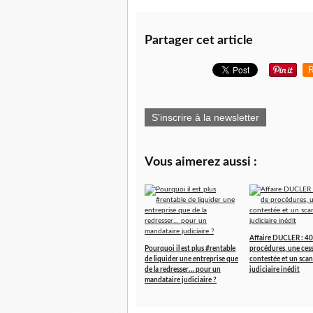
Partager cet article
R
S'inscrire à la newsletter
Vous aimerez aussi :
Affaire DUCLER : 40
Pourquoi il est plus #rentable
procédures, une ces
de liquider une entreprise que
contestée et un scan
de la redresser… pour un
judiciaire inédit
mandataire judiciaire ?