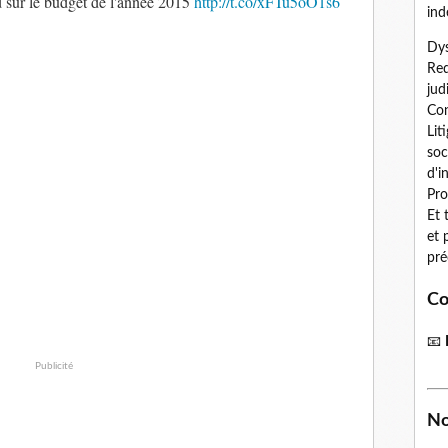
 sur le budget de l'année 2015
http://t.co/xFTu5oO1s6
ind
Dys
Red
jud
Con
Lit
soc
d'i
Pro
Et 
et 
pré
Co
📧
Publicité
No