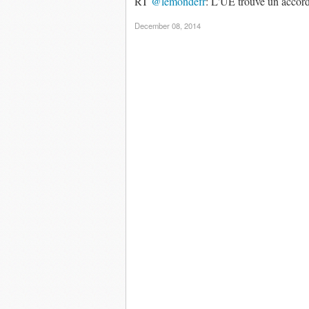
RT
@lemondefr
: L'UE trouve un accord
December 08, 2014