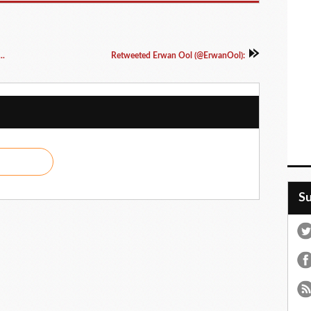
..
Retweeted Erwan Ool (@ErwanOol):
S