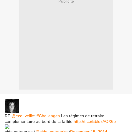
Publicité
RT
@eco_veille
:
#Challenges
Les régimes de retraite
complémentaire au bord de la faillite
http://t.co/EbluzAOX6b
aide.entreprise (
@aide_entreprise
)
December 15, 2014