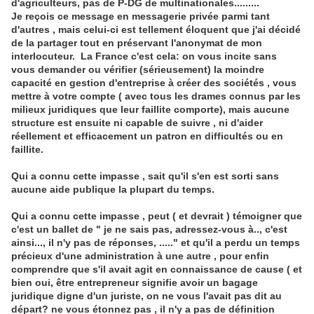
d'agriculteurs, pas de P-DG de multinationales.........
Je reçois ce message en messagerie privée parmi tant
d'autres , mais celui-ci est tellement éloquent que j'ai décidé
de la partager tout en préservant l'anonymat de mon
interlocuteur.
La France c'est cela: on vous incite sans
vous demander ou vérifier (sérieusement) la moindre
capacité en gestion d'entreprise à créer des sociétés , vous
mettre à votre compte
( avec tous les drames connus par les
milieux juridiques que leur faillite comporte)
, mais aucune
structure est ensuite ni capable de suivre , ni d'aider
réellement et efficacement un patron en difficultés ou en
faillite.
Qui a connu cette impasse , sait qu'il s'en est sorti sans
aucune aide publique la plupart du temps.
Qui a connu cette impasse , peut ( et devrait ) témoigner que
c'est un ballet de " je ne sais pas, adressez-vous à.., c'est
ainsi..., il n'y pas de réponses, ....." et qu'il a perdu un temps
précieux d'une administration à une autre , pour enfin
comprendre que s'il avait agit en connaissance de cause ( et
bien oui, être entrepreneur signifie avoir un bagage
juridique digne d'un juriste, on ne vous l'avait pas dit au
départ? ne vous étonnez pas , il n'y a pas de définition