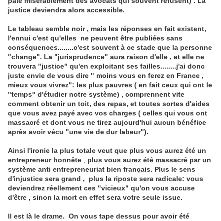
paie misérablement des avocats qui souvent refusent) . La
justice deviendra alors accessible.
Le tableau semble noir , mais les réponses en fait existent,
l'ennui c'est qu'elles ne peuvent être publiées sans
conséquences........c'est souvent à ce stade que la personne
"change". La "jurisprudence" aura raison d'elle , et elle ne
trouvera "justice" qu'en exploitant ses failles........j'ai donc
juste envie de vous dire " moins vous en ferez en France ,
mieux vous vivrez": les plus pauvres ( en fait ceux qui ont le
"temps" d'étudier notre système) , comprennent vite
comment obtenir un toit, des repas, et toutes sortes d'aides
que vous avez payé avec vos charges ( celles qui vous ont
massacré et dont vous ne tirez aujourd'hui aucun bénéfice
après avoir vécu "une vie de dur labeur").
Ainsi l'ironie la plus totale veut que plus vous aurez été un
entrepreneur honnête
,
plus vous aurez été massacré par un
système anti entrepreneuriat bien français. Plus le sens
d'injustice sera grand , plus la riposte sera radicale: vous
deviendrez réellement ces "vicieux" qu'on vous accuse
d'être , sinon la mort en effet sera votre seule issue.
Il est là le drame. On vous tape dessus pour avoir été