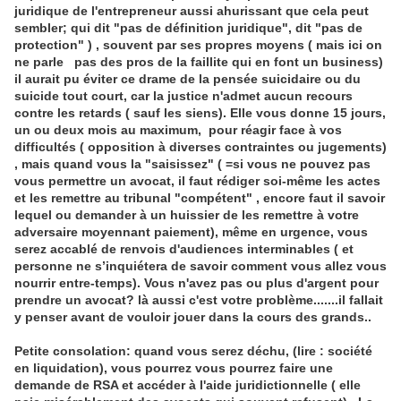
juridique de l'entrepreneur aussi ahurissant que cela peut
sembler; qui dit "pas de définition juridique", dit "pas de
protection" ) , souvent par ses propres moyens ( mais ici on
ne parle pas des pros de la faillite qui en font un business)
il aurait pu éviter ce drame de la pensée suicidaire ou du
suicide tout court, car la justice n'admet aucun recours
contre les retards ( sauf les siens). Elle vous donne 15 jours,
un ou deux mois au maximum, pour réagir face à vos
difficultés ( opposition à diverses contraintes ou jugements)
, mais quand vous la "saisissez" ( =si vous ne pouvez pas
vous permettre un avocat, il faut rédiger soi-même les actes
et les remettre au tribunal "compétent" , encore faut il savoir
lequel ou demander à un huissier de les remettre à votre
adversaire moyennant paiement), même en urgence, vous
serez accablé de renvois d'audiences interminables ( et
personne ne s’inquiétera de savoir comment vous allez vous
nourrir entre-temps). Vous n'avez pas ou plus d'argent pour
prendre un avocat? là aussi c'est votre problème.......il fallait
y penser avant de vouloir jouer dans la cours des grands..
Petite consolation: quand vous serez déchu, (lire : société
en liquidation), vous pourrez
vous pourrez faire une
demande de RSA et
accéder à l'aide juridictionnelle ( elle