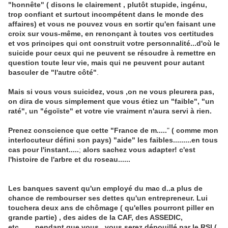
"honnête" ( disons le clairement , plutôt stupide, ingénu,
trop confiant et surtout incompétent dans le monde des
affaires) et vous ne pouvez vous en sortir qu'en faisant une
croix sur vous-même, en renonçant à toutes vos certitudes
et vos principes qui ont construit votre personnalité...d'où le
suicide pour ceux qui ne peuvent se résoudre à remettre en
question toute leur vie, mais qui ne peuvent pour autant
basculer de "l'autre côté"
.
Mais si vous vous suicidez, vous ,on ne vous pleurera pas,
on dira de vous simplement que vous étiez un "faible", "un
raté", un "égoïste" et votre vie vraiment n'aura servi à rien.
Prenez conscience que cette "France de m.....
"
( comme mon
interlocuteur défini son pays) "aide" les faibles.........en tous
cas pour l'instant.....
;
alors sachez vous adapter! c'est
l'histoire de l'arbre et du roseau......
Les banques savent qu'un employé du mac d..a plus de
chance de rembourser ses dettes qu'un entrepreneur. Lui
touchera deux ans de chômage ( qu'elles pourront piller en
grande partie) , des aides de la CAF, des ASSEDIC,
etc........pendant que vous , vous serez dépouillé par le RSI (